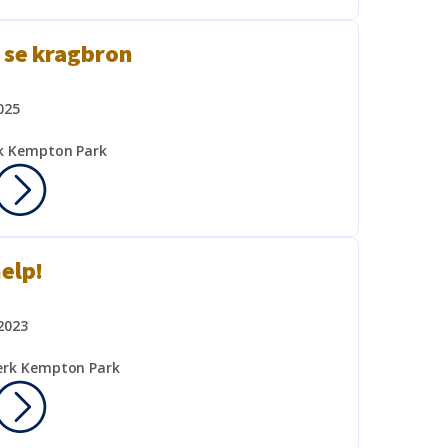
 se kragbron
025
rk Kempton Park
elp!
2023
erk Kempton Park