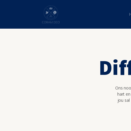
Dif
Ons nooi
hart en
jou sal