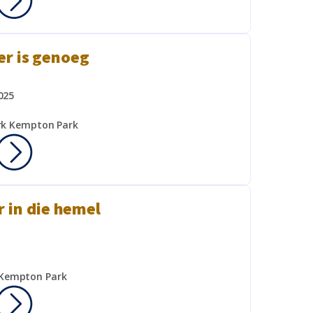
er is genoeg
025
rk Kempton Park
 in die hemel
 Kempton Park