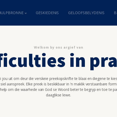
HULPBRONNE
GESKIEDENIS
GELOOFSBELYDENIS
B
Welkom by ons argief van
ficulties in pr
 jou uit om deur die verskeie preekopskrifte te blaai en diegene te kie
 siel aanspreek. Elke preek is beskikbaar in 'n maklik verstaanbare for
 help om die waarhede van God se Woord beter te begryp en toe te pa
daaglikse lewe.