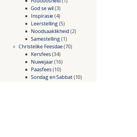
Foutloosheid
(1)
God se wil
(3)
Inspirasie
(4)
Leerstelling
(5)
Noodsaaklikheid
(2)
Samestelling
(1)
Christelike Feesdae
(70)
Kersfees
(34)
Nuwejaar
(16)
Paasfees
(10)
Sondag en Sabbat
(10)
Christelike lewe
(197)
Beproewings en siekte
(51)
Besluitneming
(6)
Dissipline
(10)
Geestelike Groei
(10)
Gehoorsaamheid
(6)