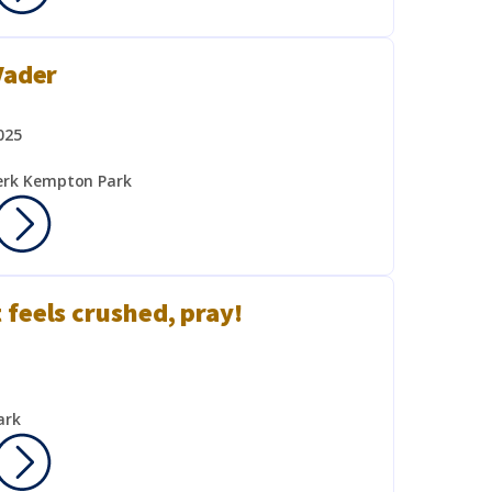
Vader
025
erk Kempton Park
 feels crushed, pray!
ark