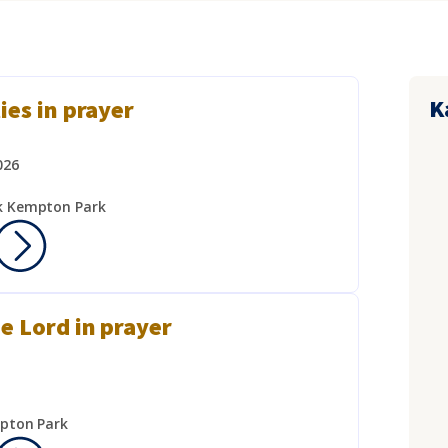
K
ties in prayer
026
k Kempton Park
he Lord in prayer
mpton Park