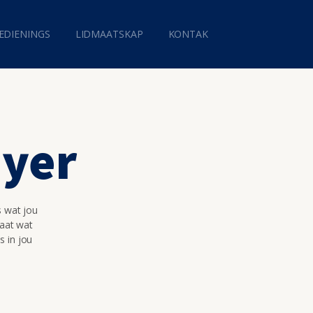
EDIENINGS
LIDMAATSKAP
KONTAK
ayer
s wat jou
maat wat
s in jou