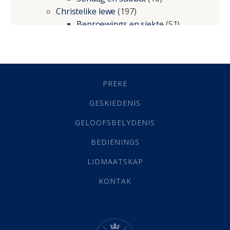
Christelike lewe
(197)
Beproewings en siekte
(51)
Besluitneming
(6)
Dissipline
(10)
Geestelike Groei
(10)
Gehoorsaamheid
(6)
PREKE
Geld
(21)
Grys Areas
(4)
GESKIEDENIS
Hofsake
(2)
GELOOFSBELYDENIS
Lewensdoel
(3)
Selfondersoek
(1)
BEDIENINGS
Vervolging
(19)
LIDMAATSKAP
Werk
(22)
Eindtyd
(142)
KONTAK
Belonings
(4)
Dood
(26)
Hel
(21)
Hemel
(31)