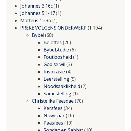
Johannes 3:16c
(1)
Johannes 5:1-17
(1)
Matteus 1:23b
(1)
PREKE VOLGENS ONDERWERP
(1,194)
Bybel
(68)
Beloftes
(20)
Bybelstudie
(6)
Foutloosheid
(1)
God se wil
(3)
Inspirasie
(4)
Leerstelling
(5)
Noodsaaklikheid
(2)
Samestelling
(1)
Christelike Feesdae
(70)
Kersfees
(34)
Nuwejaar
(16)
Paasfees
(10)
Sondag en Sabbat
(10)