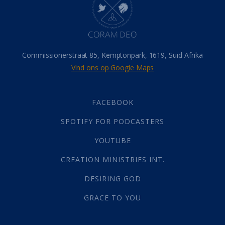
Israel
(14)
Millennium
(1)
Oordeelsdag
(19)
Verheerlikte liggaam
(3)
Commissionerstraat 85, Kemptonpark, 1619, Suid-Afrika
Wederkoms
(27)
Vind ons op Google Maps
Gebed
(87)
Dankbaarheid
(5)
Die Onse Vader
(12)
FACEBOOK
Vas
(2)
SPOTIFY FOR PODCASTERS
God
(392)
Afgode
(23)
YOUTUBE
Tien Plae
(5)
CREATION MINISTRIES INT.
Almag
(1)
Alomteenwoordig
(4)
DESIRING GOD
Liefde
(1)
GRACE TO YOU
Alwetendheid
(1)
Christus
(202)