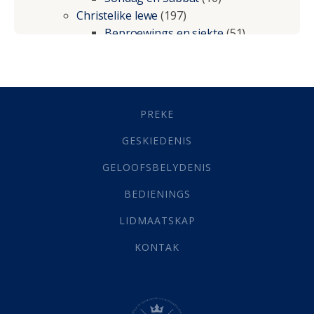
Christelike lewe
(197)
Beproewings en siekte
(51)
Besluitneming
(6)
Dissipline
(10)
Geestelike Groei
(10)
Gehoorsaamheid
(6)
PREKE
Geld
(21)
Grys Areas
(4)
GESKIEDENIS
Hofsake
(2)
GELOOFSBELYDENIS
Lewensdoel
(3)
Selfondersoek
(1)
BEDIENINGS
Vervolging
(19)
LIDMAATSKAP
Werk
(22)
Eindtyd
(142)
KONTAK
Belonings
(4)
Dood
(26)
Hel
(21)
Hemel
(31)