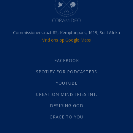
Israel
(14)
Millennium
(1)
Oordeelsdag
(19)
Verheerlikte liggaam
(3)
Commissionerstraat 85, Kemptonpark, 1619, Suid-Afrika
Wederkoms
(27)
Vind ons op Google Maps
Gebed
(87)
Dankbaarheid
(5)
Die Onse Vader
(12)
FACEBOOK
Vas
(2)
SPOTIFY FOR PODCASTERS
God
(392)
Afgode
(23)
YOUTUBE
Tien Plae
(5)
CREATION MINISTRIES INT.
Almag
(1)
Alomteenwoordig
(4)
DESIRING GOD
Liefde
(1)
GRACE TO YOU
Alwetendheid
(1)
Christus
(202)