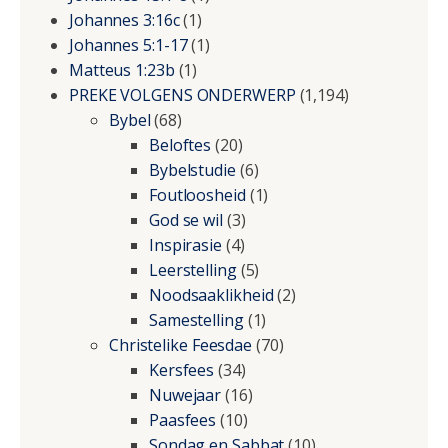
Johannes 3:16c
(1)
Johannes 5:1-17
(1)
Matteus 1:23b
(1)
PREKE VOLGENS ONDERWERP
(1,194)
Bybel
(68)
Beloftes
(20)
Bybelstudie
(6)
Foutloosheid
(1)
God se wil
(3)
Inspirasie
(4)
Leerstelling
(5)
Noodsaaklikheid
(2)
Samestelling
(1)
Christelike Feesdae
(70)
Kersfees
(34)
Nuwejaar
(16)
Paasfees
(10)
Sondag en Sabbat
(10)