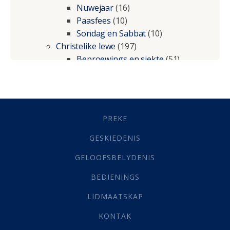
Nuwejaar
(16)
Paasfees
(10)
Sondag en Sabbat
(10)
Christelike lewe
(197)
Beproewings en siekte
(51)
Besluitneming
(6)
Dissipline
(10)
Geestelike Groei
(10)
Gehoorsaamheid
(6)
PREKE
Geld
(21)
Grys Areas
(4)
GESKIEDENIS
Hofsake
(2)
GELOOFSBELYDENIS
Lewensdoel
(3)
Selfondersoek
(1)
BEDIENINGS
Vervolging
(19)
LIDMAATSKAP
Werk
(22)
Eindtyd
(142)
KONTAK
Belonings
(4)