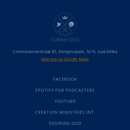
Dood
(26)
Hel
(21)
Hemel
(31)
Israel
(14)
Millennium
(1)
Oordeelsdag
(19)
Verheerlikte liggaam
(3)
Commissionerstraat 85, Kemptonpark, 1619, Suid-Afrika
Wederkoms
(27)
Vind ons op Google Maps
Gebed
(87)
Dankbaarheid
(5)
Die Onse Vader
(12)
FACEBOOK
Vas
(2)
SPOTIFY FOR PODCASTERS
God
(392)
Afgode
(23)
YOUTUBE
Tien Plae
(5)
CREATION MINISTRIES INT.
Almag
(1)
Alomteenwoordig
(4)
DESIRING GOD
Liefde
(1)