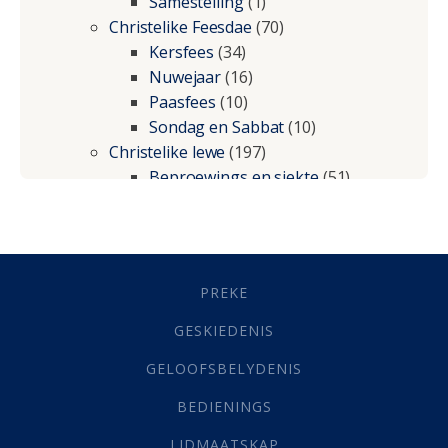
Samestelling
(1)
Christelike Feesdae
(70)
Kersfees
(34)
Nuwejaar
(16)
Paasfees
(10)
Sondag en Sabbat
(10)
Christelike lewe
(197)
Beproewings en siekte
(51)
Besluitneming
(6)
Dissipline
(10)
Geestelike Groei
(10)
Gehoorsaamheid
(6)
PREKE
Geld
(21)
Grys Areas
(4)
GESKIEDENIS
Hofsake
(2)
GELOOFSBELYDENIS
Lewensdoel
(3)
Selfondersoek
(1)
BEDIENINGS
Vervolging
(19)
LIDMAATSKAP