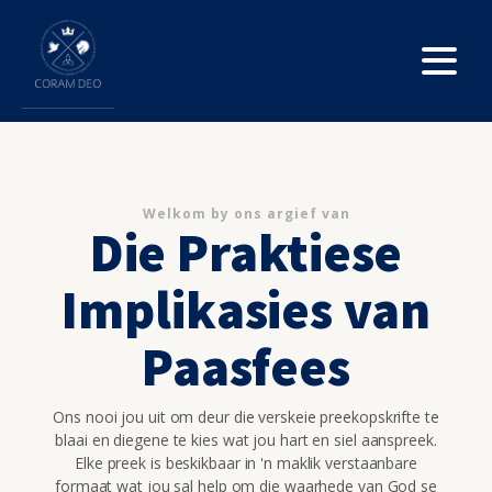
Welkom by ons argief van
Die Praktiese
Implikasies van
Paasfees
Ons nooi jou uit om deur die verskeie preekopskrifte te
blaai en diegene te kies wat jou hart en siel aanspreek.
Elke preek is beskikbaar in 'n maklik verstaanbare
formaat wat jou sal help om die waarhede van God se