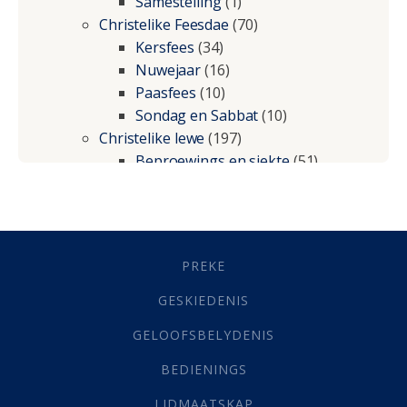
Samestelling
(1)
Christelike Feesdae
(70)
Kersfees
(34)
Nuwejaar
(16)
Paasfees
(10)
Sondag en Sabbat
(10)
Christelike lewe
(197)
Beproewings en siekte
(51)
Besluitneming
(6)
Dissipline
(10)
Geestelike Groei
(10)
Gehoorsaamheid
(6)
PREKE
Geld
(21)
Grys Areas
(4)
GESKIEDENIS
Hofsake
(2)
GELOOFSBELYDENIS
Lewensdoel
(3)
Selfondersoek
(1)
BEDIENINGS
Vervolging
(19)
LIDMAATSKAP