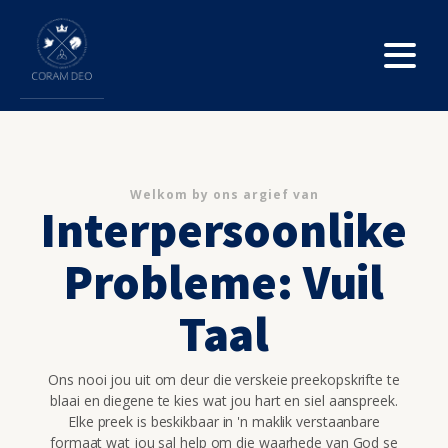
Welkom by ons argief van
Interpersoonlike
Probleme: Vuil
Taal
Ons nooi jou uit om deur die verskeie preekopskrifte te
blaai en diegene te kies wat jou hart en siel aanspreek.
Elke preek is beskikbaar in 'n maklik verstaanbare
formaat wat jou sal help om die waarhede van God se