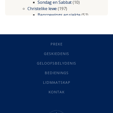
Sondag en Sabbat
(10)
Christelike lewe
(197)
Beproewings en siekte
(51)
Besluitneming
(6)
Dissipline
(10)
Geestelike Groei
(10)
Gehoorsaamheid
(6)
PREKE
Geld
(21)
Grys Areas
(4)
GESKIEDENIS
Hofsake
(2)
GELOOFSBELYDENIS
Lewensdoel
(3)
Selfondersoek
(1)
BEDIENINGS
Vervolging
(19)
LIDMAATSKAP
Werk
(22)
Eindtyd
(142)
KONTAK
Belonings
(4)
Dood
(26)
Hel
(21)