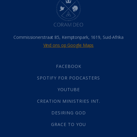
Hemel
(31)
Israel
(14)
Millennium
(1)
Oordeelsdag
(19)
Verheerlikte liggaam
(3)
Commissionerstraat 85, Kemptonpark, 1619, Suid-Afrika
Wederkoms
(27)
Vind ons op Google Maps
Gebed
(87)
Dankbaarheid
(5)
Die Onse Vader
(12)
FACEBOOK
Vas
(2)
SPOTIFY FOR PODCASTERS
God
(392)
Afgode
(23)
YOUTUBE
Tien Plae
(5)
CREATION MINISTRIES INT.
Almag
(1)
Alomteenwoordig
(4)
DESIRING GOD
Liefde
(1)
GRACE TO YOU
Alwetendheid
(1)
Christus
(202)