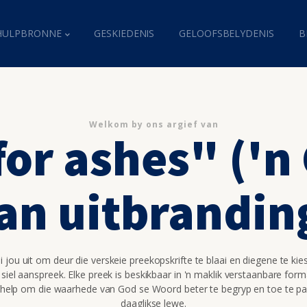
HULPBRONNE
GESKIEDENIS
GELOOFSBELYDENIS
B
Welkom by ons argief van
or ashes" ('n
an uitbrandin
 jou uit om deur die verskeie preekopskrifte te blaai en diegene te kie
 siel aanspreek. Elke preek is beskikbaar in 'n maklik verstaanbare for
 help om die waarhede van God se Woord beter te begryp en toe te pa
daaglikse lewe.