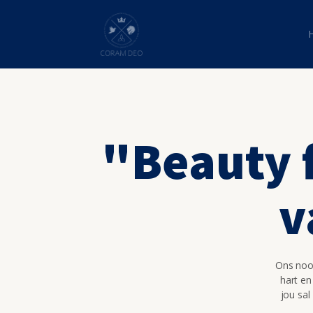
"Beauty f
v
Ons nooi
hart en
jou sal