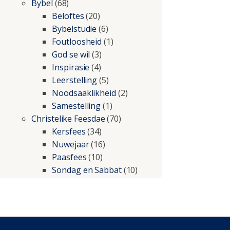
Bybel
(68)
Beloftes
(20)
Bybelstudie
(6)
Foutloosheid
(1)
God se wil
(3)
Inspirasie
(4)
Leerstelling
(5)
Noodsaaklikheid
(2)
Samestelling
(1)
Christelike Feesdae
(70)
Kersfees
(34)
Nuwejaar
(16)
Paasfees
(10)
Sondag en Sabbat
(10)
Christelike lewe
(197)
Beproewings en siekte
(51)
Besluitneming
(6)