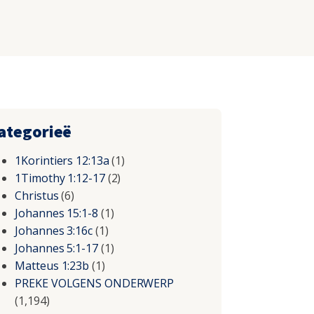
ategorieë
1Korintiers 12:13a
(1)
1Timothy 1:12-17
(2)
Christus
(6)
Johannes 15:1-8
(1)
Johannes 3:16c
(1)
Johannes 5:1-17
(1)
Matteus 1:23b
(1)
PREKE VOLGENS ONDERWERP
(1,194)