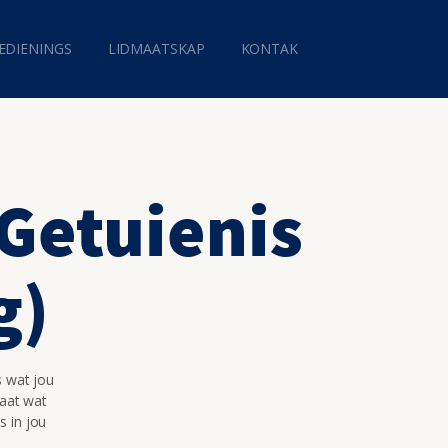
EDIENINGS
LIDMAATSKAP
KONTAK
 Getuienis
g)
s wat jou
maat wat
s in jou