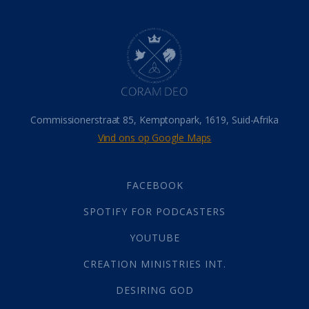
Dood
(26)
Hel
(21)
Hemel
(31)
Israel
(14)
Millennium
(1)
Oordeelsdag
(19)
Verheerlikte liggaam
(3)
Commissionerstraat 85, Kemptonpark, 1619, Suid-Afrika
Wederkoms
(27)
Vind ons op Google Maps
Gebed
(87)
Dankbaarheid
(5)
Die Onse Vader
(12)
FACEBOOK
Vas
(2)
SPOTIFY FOR PODCASTERS
God
(392)
Afgode
(23)
YOUTUBE
Tien Plae
(5)
CREATION MINISTRIES INT.
Almag
(1)
Alomteenwoordig
(4)
DESIRING GOD
Liefde
(1)