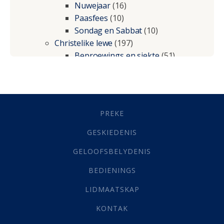
Nuwejaar
(16)
Paasfees
(10)
Sondag en Sabbat
(10)
Christelike lewe
(197)
Beproewings en siekte
(51)
Besluitneming
(6)
Dissipline
(10)
Geestelike Groei
(10)
Gehoorsaamheid
(6)
PREKE
Geld
(21)
Grys Areas
(4)
GESKIEDENIS
Hofsake
(2)
GELOOFSBELYDENIS
Lewensdoel
(3)
Selfondersoek
(1)
BEDIENINGS
Vervolging
(19)
LIDMAATSKAP
Werk
(22)
Eindtyd
(142)
KONTAK
Belonings
(4)