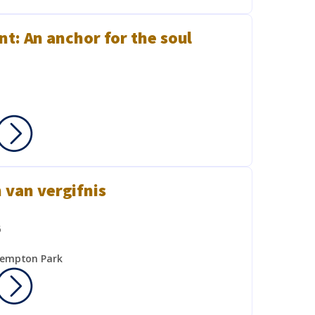
t: An anchor for the soul
n van vergifnis
6
Kempton Park