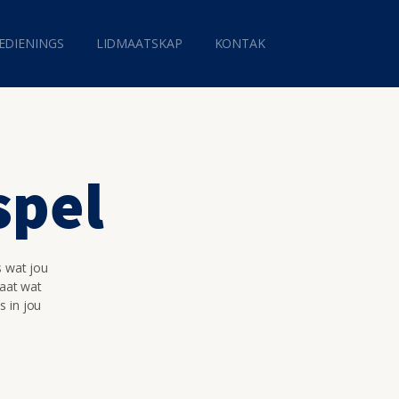
EDIENINGS
LIDMAATSKAP
KONTAK
spel
s wat jou
maat wat
s in jou