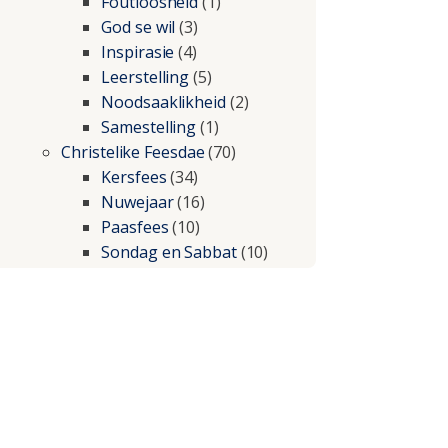
Foutloosheid
(1)
God se wil
(3)
Inspirasie
(4)
Leerstelling
(5)
Noodsaaklikheid
(2)
Samestelling
(1)
Christelike Feesdae
(70)
Kersfees
(34)
Nuwejaar
(16)
Paasfees
(10)
Sondag en Sabbat
(10)
Christelike lewe
(197)
Beproewings en siekte
(51)
Besluitneming
(6)
Dissipline
(10)
Geestelike Groei
(10)
Gehoorsaamheid
(6)