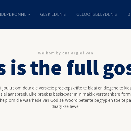
HULPBRONNE
GESKIEDENIS
GELOOFSBELYDENIS
B
Welkom by ons argief van
s is the full go
 jou uit om deur die verskeie preekopskrifte te blaai en diegene te kie
 siel aanspreek. Elke preek is beskikbaar in 'n maklik verstaanbare for
 help om die waarhede van God se Woord beter te begryp en toe te pa
daaglikse lewe.