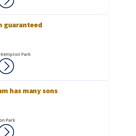
n guaranteed
k Kempton Park
am has many sons
on Park