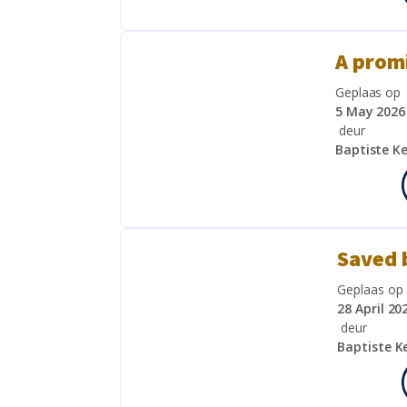
A promi
Geplaas op
5 May 2026
deur
Baptiste K
Saved 
Geplaas op
28 April 20
deur
Baptiste K