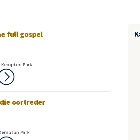
K
he full gospel
k Kempton Park
die oortreder
 Kempton Park