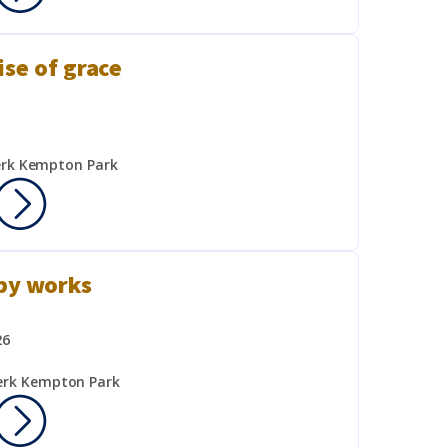
se of grace
erk Kempton Park
by works
26
erk Kempton Park