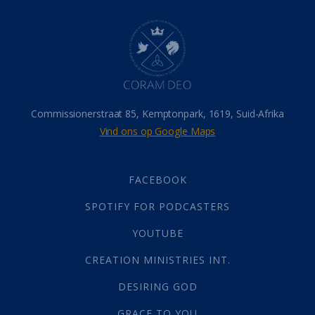
Dood
(26)
Hel
(21)
Hemel
(31)
Israel
(14)
Millennium
(1)
Oordeelsdag
(19)
Verheerlikte liggaam
(3)
Commissionerstraat 85, Kemptonpark, 1619, Suid-Afrika
Wederkoms
(27)
Vind ons op Google Maps
Gebed
(87)
Dankbaarheid
(5)
Die Onse Vader
(12)
FACEBOOK
Vas
(2)
SPOTIFY FOR PODCASTERS
God
(392)
Afgode
(23)
YOUTUBE
Tien Plae
(5)
CREATION MINISTRIES INT.
Almag
(1)
Alomteenwoordig
(4)
DESIRING GOD
Liefde
(1)
GRACE TO YOU