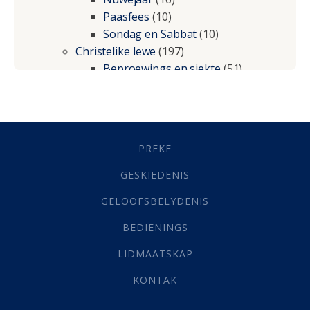
Paasfees
(10)
Sondag en Sabbat
(10)
Christelike lewe
(197)
Beproewings en siekte
(51)
Besluitneming
(6)
Dissipline
(10)
Geestelike Groei
(10)
Gehoorsaamheid
(6)
PREKE
Geld
(21)
Grys Areas
(4)
GESKIEDENIS
Hofsake
(2)
GELOOFSBELYDENIS
Lewensdoel
(3)
Selfondersoek
(1)
BEDIENINGS
Vervolging
(19)
LIDMAATSKAP
Werk
(22)
Eindtyd
(142)
KONTAK
Belonings
(4)