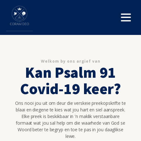
Welkom by ons argief van
Kan Psalm 91
Covid-19 keer?
Ons nooi jou uit om deur die verskeie preekopskrifte te
blaai en diegene te kies wat jou hart en siel aanspreek.
Elke preek is beskikbaar in 'n maklik verstaanbare
formaat wat jou sal help om die waarhede van God se
Woord beter te begryp en toe te pas in jou daaglikse
lewe.