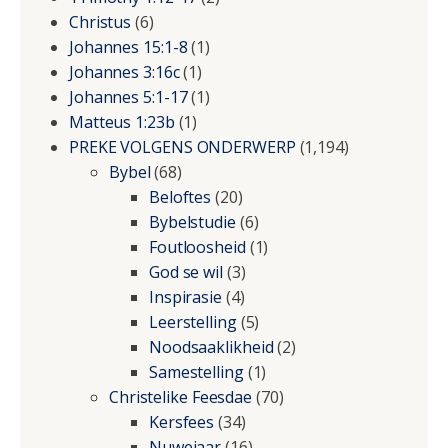
Christus
(6)
Johannes 15:1-8
(1)
Johannes 3:16c
(1)
Johannes 5:1-17
(1)
Matteus 1:23b
(1)
PREKE VOLGENS ONDERWERP
(1,194)
Bybel
(68)
Beloftes
(20)
Bybelstudie
(6)
Foutloosheid
(1)
God se wil
(3)
Inspirasie
(4)
Leerstelling
(5)
Noodsaaklikheid
(2)
Samestelling
(1)
Christelike Feesdae
(70)
Kersfees
(34)
Nuwejaar
(16)