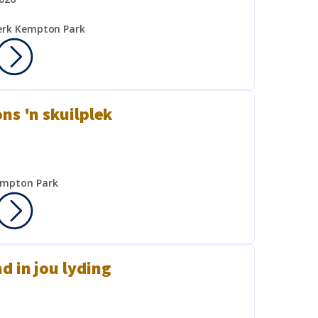
erk Kempton Park
ons 'n skuilplek
empton Park
d in jou lyding