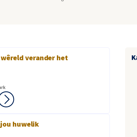
K
 wêreld verander het
ark
 jou huwelik