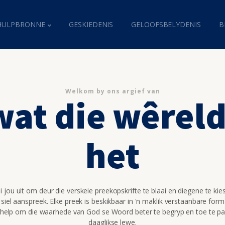
HULPBRONNE
GESKIEDENIS
GELOOFSBELYDENIS
B
Welkom by ons argief van
wat die wêrel
het
 jou uit om deur die verskeie preekopskrifte te blaai en diegene te kie
 siel aanspreek. Elke preek is beskikbaar in 'n maklik verstaanbare for
 help om die waarhede van God se Woord beter te begryp en toe te pa
daaglikse lewe.