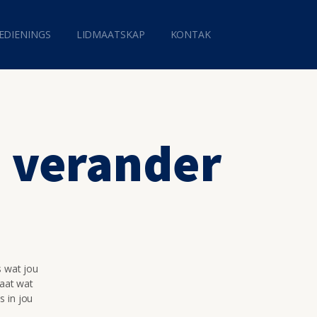
EDIENINGS
LIDMAATSKAP
KONTAK
d verander
s wat jou
maat wat
s in jou