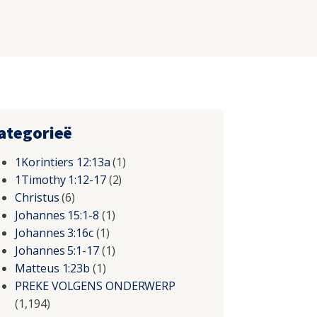
ategorieë
1Korintiers 12:13a
(1)
1Timothy 1:12-17
(2)
Christus
(6)
Johannes 15:1-8
(1)
Johannes 3:16c
(1)
Johannes 5:1-17
(1)
Matteus 1:23b
(1)
PREKE VOLGENS ONDERWERP
(1,194)