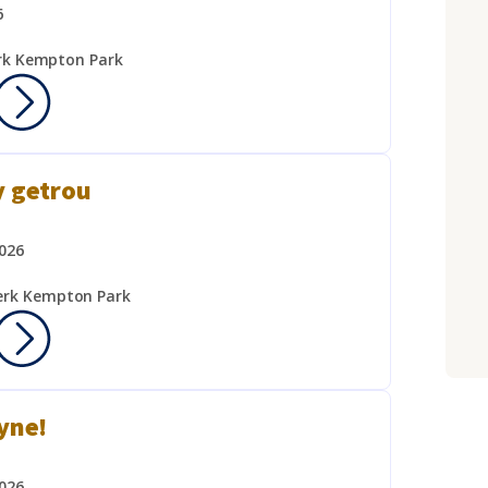
6
rk Kempton Park
y getrou
026
erk Kempton Park
yne!
026