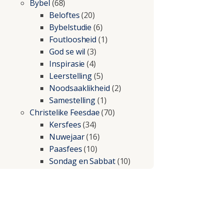
Bybel
(68)
Beloftes
(20)
Bybelstudie
(6)
Foutloosheid
(1)
God se wil
(3)
Inspirasie
(4)
Leerstelling
(5)
Noodsaaklikheid
(2)
Samestelling
(1)
Christelike Feesdae
(70)
Kersfees
(34)
Nuwejaar
(16)
Paasfees
(10)
Sondag en Sabbat
(10)
Christelike lewe
(197)
Beproewings en siekte
(51)
Besluitneming
(6)