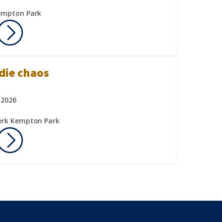
Kempton Park
 die chaos
 2026
erk Kempton Park