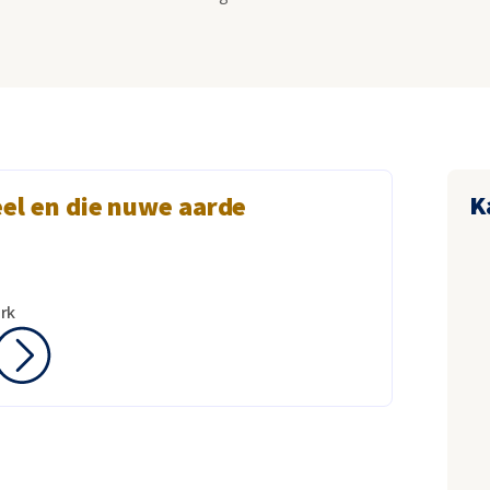
K
el en die nuwe aarde
rk