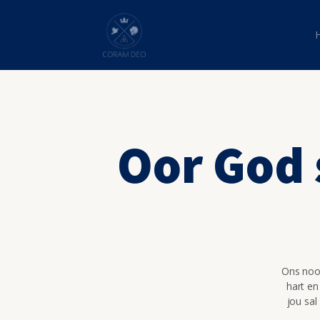
Oor God 
Ons nooi
hart en
jou sal