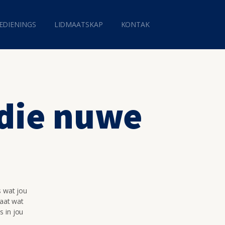
EDIENINGS
LIDMAATSKAP
KONTAK
 die nuwe
s wat jou
maat wat
s in jou