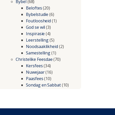
Bybel
(68)
Beloftes
(20)
Bybelstudie
(6)
Foutloosheid
(1)
God se wil
(3)
Inspirasie
(4)
Leerstelling
(5)
Noodsaaklikheid
(2)
Samestelling
(1)
Christelike Feesdae
(70)
Kersfees
(34)
Nuwejaar
(16)
Paasfees
(10)
Sondag en Sabbat
(10)
Christelike lewe
(197)
Beproewings en siekte
(51)
Besluitneming
(6)