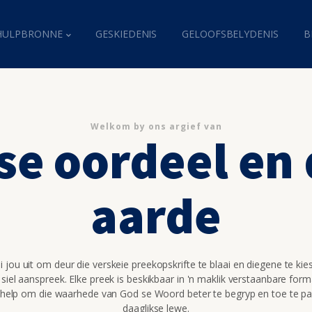
HULPBRONNE
GESKIEDENIS
GELOOFSBELYDENIS
B
Welkom by ons argief van
se oordeel en
aarde
 jou uit om deur die verskeie preekopskrifte te blaai en diegene te kie
 siel aanspreek. Elke preek is beskikbaar in 'n maklik verstaanbare for
 help om die waarhede van God se Woord beter te begryp en toe te pa
daaglikse lewe.