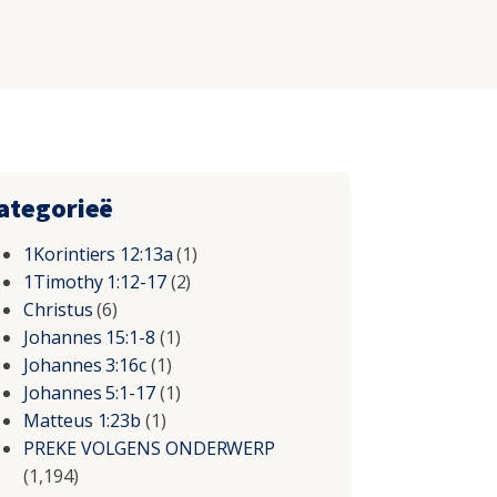
ategorieë
1Korintiers 12:13a
(1)
1Timothy 1:12-17
(2)
Christus
(6)
Johannes 15:1-8
(1)
Johannes 3:16c
(1)
Johannes 5:1-17
(1)
Matteus 1:23b
(1)
PREKE VOLGENS ONDERWERP
(1,194)