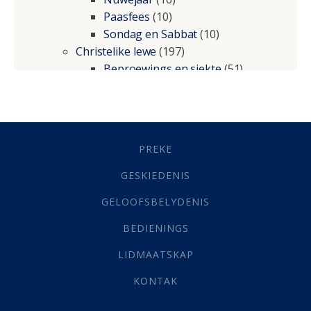
Paasfees
(10)
Sondag en Sabbat
(10)
Christelike lewe
(197)
Beproewings en siekte
(51)
Besluitneming
(6)
Dissipline
(10)
Geestelike Groei
(10)
Gehoorsaamheid
(6)
PREKE
Geld
(21)
Grys Areas
(4)
GESKIEDENIS
Hofsake
(2)
GELOOFSBELYDENIS
Lewensdoel
(3)
Selfondersoek
(1)
BEDIENINGS
Vervolging
(19)
LIDMAATSKAP
Werk
(22)
Eindtyd
(142)
KONTAK
Belonings
(4)