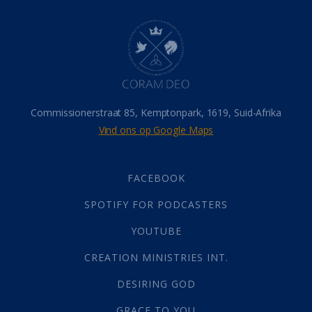
Dood
(26)
Hel
(21)
Hemel
(31)
Israel
(14)
Millennium
(1)
Oordeelsdag
(19)
Verheerlikte liggaam
(3)
Commissionerstraat 85, Kemptonpark, 1619, Suid-Afrika
Wederkoms
(27)
Vind ons op Google Maps
Gebed
(87)
Dankbaarheid
(5)
Die Onse Vader
(12)
FACEBOOK
Vas
(2)
SPOTIFY FOR PODCASTERS
God
(392)
Afgode
(23)
YOUTUBE
Tien Plae
(5)
CREATION MINISTRIES INT.
Almag
(1)
Alomteenwoordig
(4)
DESIRING GOD
Liefde
(1)
GRACE TO YOU