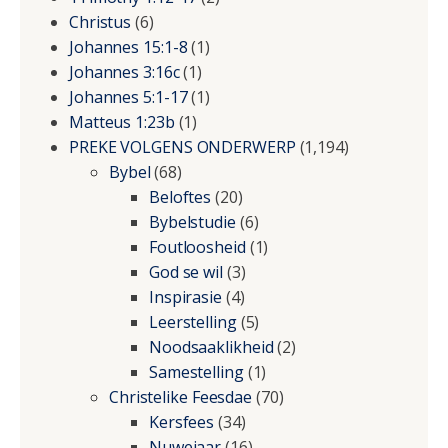
Christus
(6)
Johannes 15:1-8
(1)
Johannes 3:16c
(1)
Johannes 5:1-17
(1)
Matteus 1:23b
(1)
PREKE VOLGENS ONDERWERP
(1,194)
Bybel
(68)
Beloftes
(20)
Bybelstudie
(6)
Foutloosheid
(1)
God se wil
(3)
Inspirasie
(4)
Leerstelling
(5)
Noodsaaklikheid
(2)
Samestelling
(1)
Christelike Feesdae
(70)
Kersfees
(34)
Nuwejaar
(16)