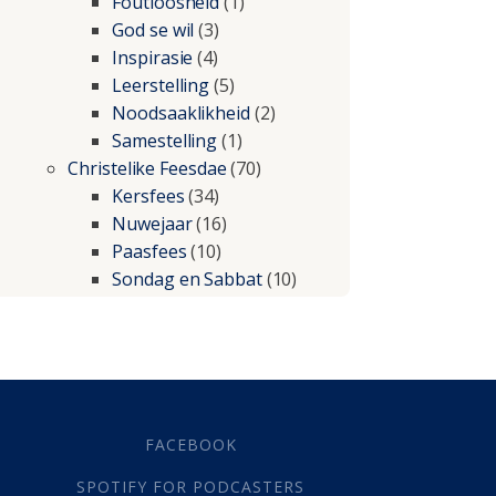
Foutloosheid
(1)
God se wil
(3)
Inspirasie
(4)
Leerstelling
(5)
Noodsaaklikheid
(2)
Samestelling
(1)
Christelike Feesdae
(70)
Kersfees
(34)
Nuwejaar
(16)
Paasfees
(10)
Sondag en Sabbat
(10)
Christelike lewe
(197)
Beproewings en siekte
(51)
Besluitneming
(6)
Dissipline
(10)
Geestelike Groei
(10)
FACEBOOK
Gehoorsaamheid
(6)
SPOTIFY FOR PODCASTERS