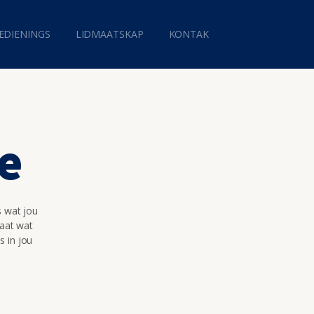
EDIENINGS
LIDMAATSKAP
KONTAK
e
s wat jou
maat wat
s in jou