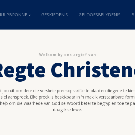
HULPBRONNE
GESKIEDENIS
GELOOFSBELYDENIS
B
Welkom by ons argief van
Regte Christen
 jou uit om deur die verskeie preekopskrifte te blaai en diegene te kie
 siel aanspreek. Elke preek is beskikbaar in 'n maklik verstaanbare for
 help om die waarhede van God se Woord beter te begryp en toe te pa
daaglikse lewe.