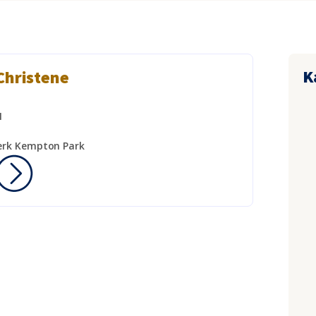
K
Christene
1
erk Kempton Park