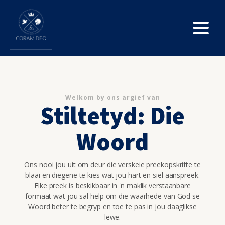
Welkom by ons argief van
Stiltetyd: Die
Woord
Ons nooi jou uit om deur die verskeie preekopskrifte te
blaai en diegene te kies wat jou hart en siel aanspreek.
Elke preek is beskikbaar in 'n maklik verstaanbare
formaat wat jou sal help om die waarhede van God se
Woord beter te begryp en toe te pas in jou daaglikse
lewe.