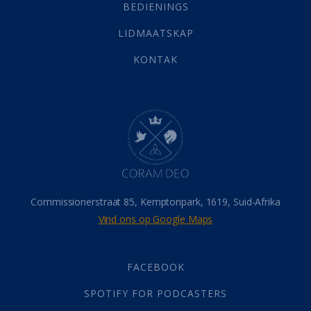
Selfondersoek
(1)
BEDIENINGS
Vervolging
(19)
LIDMAATSKAP
Werk
(22)
Eindtyd
(142)
KONTAK
Belonings
(4)
Dood
(26)
Hel
(21)
Hemel
(31)
Israel
(14)
Millennium
(1)
Oordeelsdag
(19)
Verheerlikte liggaam
(3)
Commissionerstraat 85, Kemptonpark, 1619, Suid-Afrika
Wederkoms
(27)
Vind ons op Google Maps
Gebed
(87)
Dankbaarheid
(5)
Die Onse Vader
(12)
FACEBOOK
Vas
(2)
SPOTIFY FOR PODCASTERS
God
(392)