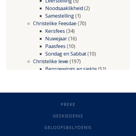
Leerstelling
(5)
Noodsaaklikheid
(2)
Samestelling
(1)
Christelike Feesdae
(70)
Kersfees
(34)
Nuwejaar
(16)
Paasfees
(10)
Sondag en Sabbat
(10)
Christelike lewe
(197)
Beproewings en siekte
(51)
Besluitneming
(6)
Dissipline
(10)
Geestelike Groei
(10)
Gehoorsaamheid
(6)
PREKE
Geld
(21)
Grys Areas
(4)
GESKIEDENIS
Hofsake
(2)
GELOOFSBELYDENIS
Lewensdoel
(3)