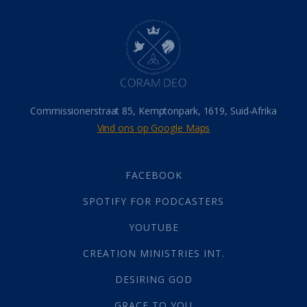
Dood
(26)
Hel
(21)
Hemel
(31)
Israel
(14)
Millennium
(1)
Oordeelsdag
(19)
Verheerlikte liggaam
(3)
Commissionerstraat 85, Kemptonpark, 1619, Suid-Afrika
Wederkoms
(27)
Vind ons op Google Maps
Gebed
(87)
Dankbaarheid
(5)
Die Onse Vader
(12)
FACEBOOK
Vas
(2)
SPOTIFY FOR PODCASTERS
God
(392)
Afgode
(23)
YOUTUBE
Tien Plae
(5)
CREATION MINISTRIES INT.
Almag
(1)
Alomteenwoordig
(4)
DESIRING GOD
Liefde
(1)
GRACE TO YOU