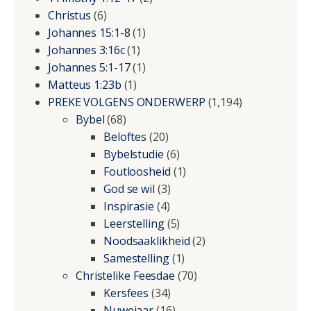
Christus
(6)
Johannes 15:1-8
(1)
Johannes 3:16c
(1)
Johannes 5:1-17
(1)
Matteus 1:23b
(1)
PREKE VOLGENS ONDERWERP
(1,194)
Bybel
(68)
Beloftes
(20)
Bybelstudie
(6)
Foutloosheid
(1)
God se wil
(3)
Inspirasie
(4)
Leerstelling
(5)
Noodsaaklikheid
(2)
Samestelling
(1)
Christelike Feesdae
(70)
Kersfees
(34)
Nuwejaar
(16)