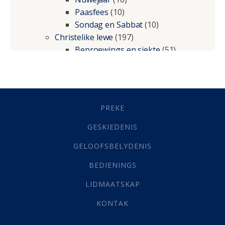
Paasfees
(10)
Sondag en Sabbat
(10)
Christelike lewe
(197)
Beproewings en siekte
(51)
Besluitneming
(6)
Dissipline
(10)
Geestelike Groei
(10)
Gehoorsaamheid
(6)
PREKE
Geld
(21)
Grys Areas
(4)
GESKIEDENIS
Hofsake
(2)
GELOOFSBELYDENIS
Lewensdoel
(3)
Selfondersoek
(1)
BEDIENINGS
Vervolging
(19)
LIDMAATSKAP
Werk
(22)
Eindtyd
(142)
KONTAK
Belonings
(4)