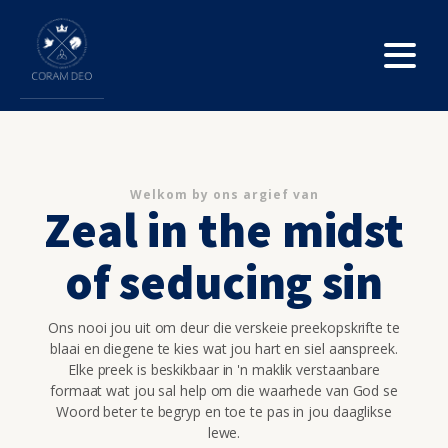
Welkom by ons argief van
Zeal in the midst
of seducing sin
Ons nooi jou uit om deur die verskeie preekopskrifte te
blaai en diegene te kies wat jou hart en siel aanspreek.
Elke preek is beskikbaar in 'n maklik verstaanbare
formaat wat jou sal help om die waarhede van God se
Woord beter te begryp en toe te pas in jou daaglikse
lewe.