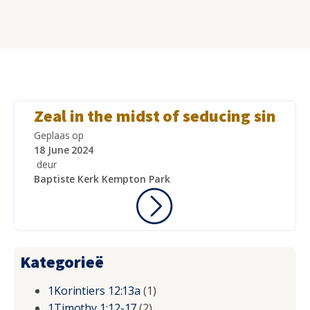
Zeal in the midst of seducing sin
Geplaas op
18 June 2024
deur
Baptiste Kerk Kempton Park
Kategorieë
1Korintiers 12:13a
(1)
1Timothy 1:12-17
(2)