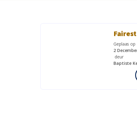
Fairest
Geplaas op
2 Decembe
deur
Baptiste K