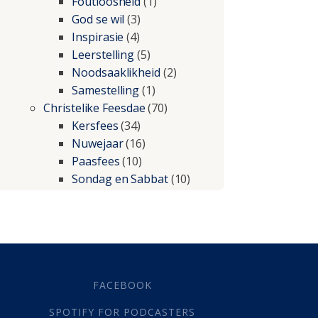
Foutloosheid
(1)
God se wil
(3)
Inspirasie
(4)
Leerstelling
(5)
Noodsaaklikheid
(2)
Samestelling
(1)
Christelike Feesdae
(70)
Kersfees
(34)
Nuwejaar
(16)
Paasfees
(10)
Sondag en Sabbat
(10)
Christelike lewe
(197)
Beproewings en siekte
(51)
Besluitneming
(6)
Dissipline
(10)
Geestelike Groei
(10)
FACEBOOK
Gehoorsaamheid
(6)
SPOTIFY FOR PODCASTERS