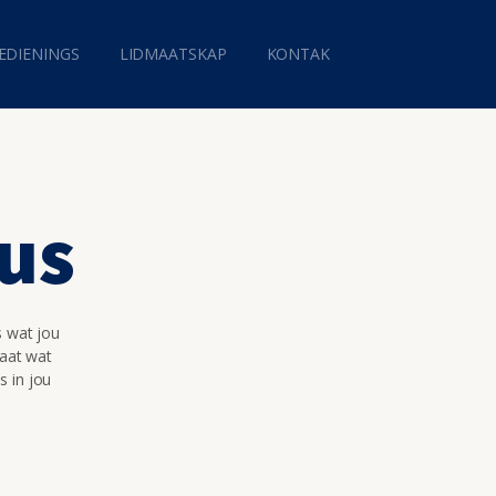
EDIENINGS
LIDMAATSKAP
KONTAK
sus
s wat jou
maat wat
s in jou