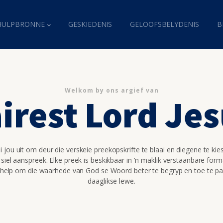
HULPBRONNE
GESKIEDENIS
GELOOFSBELYDENIS
B
Welkom by ons argief van
irest Lord Je
 jou uit om deur die verskeie preekopskrifte te blaai en diegene te kie
 siel aanspreek. Elke preek is beskikbaar in 'n maklik verstaanbare for
 help om die waarhede van God se Woord beter te begryp en toe te pa
daaglikse lewe.