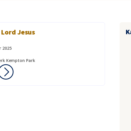
K
 Lord Jesus
r 2025
erk Kempton Park