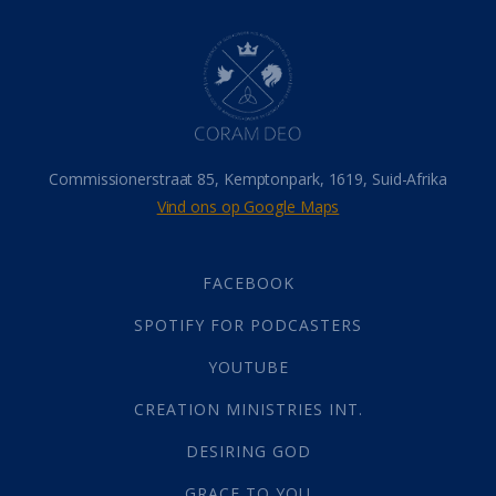
Dood
(26)
Hel
(21)
Hemel
(31)
Israel
(14)
Millennium
(1)
Oordeelsdag
(19)
Verheerlikte liggaam
(3)
Commissionerstraat 85, Kemptonpark, 1619, Suid-Afrika
Wederkoms
(27)
Vind ons op Google Maps
Gebed
(87)
Dankbaarheid
(5)
Die Onse Vader
(12)
FACEBOOK
Vas
(2)
SPOTIFY FOR PODCASTERS
God
(392)
Afgode
(23)
YOUTUBE
Tien Plae
(5)
CREATION MINISTRIES INT.
Almag
(1)
Alomteenwoordig
(4)
DESIRING GOD
Liefde
(1)
GRACE TO YOU