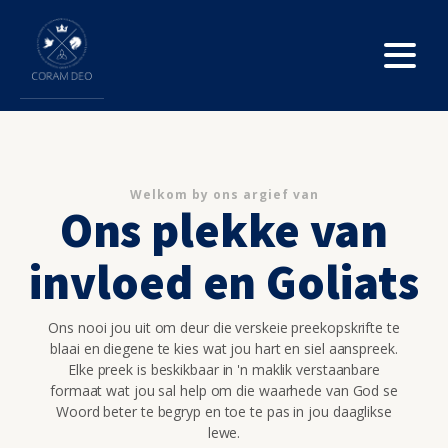
Welkom by ons argief van
Ons plekke van
invloed en Goliats
Ons nooi jou uit om deur die verskeie preekopskrifte te
blaai en diegene te kies wat jou hart en siel aanspreek.
Elke preek is beskikbaar in 'n maklik verstaanbare
formaat wat jou sal help om die waarhede van God se
Woord beter te begryp en toe te pas in jou daaglikse
lewe.