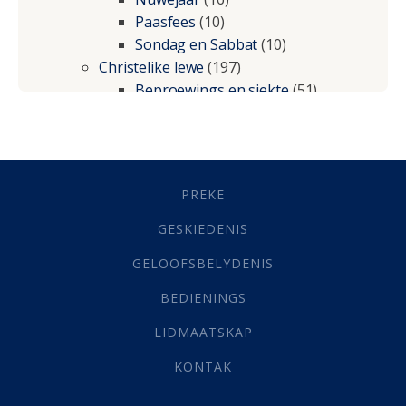
Paasfees
(10)
Sondag en Sabbat
(10)
Christelike lewe
(197)
Beproewings en siekte
(51)
Besluitneming
(6)
Dissipline
(10)
Geestelike Groei
(10)
Gehoorsaamheid
(6)
PREKE
Geld
(21)
Grys Areas
(4)
GESKIEDENIS
Hofsake
(2)
GELOOFSBELYDENIS
Lewensdoel
(3)
Selfondersoek
(1)
BEDIENINGS
Vervolging
(19)
LIDMAATSKAP
Werk
(22)
Eindtyd
(142)
KONTAK
Belonings
(4)