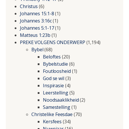
Christus
(6)
Johannes 15:1-8
(1)
Johannes 3:16c
(1)
Johannes 5:1-17
(1)
Matteus 1:23b
(1)
PREKE VOLGENS ONDERWERP
(1,194)
Bybel
(68)
Beloftes
(20)
Bybelstudie
(6)
Foutloosheid
(1)
God se wil
(3)
Inspirasie
(4)
Leerstelling
(5)
Noodsaaklikheid
(2)
Samestelling
(1)
Christelike Feesdae
(70)
Kersfees
(34)
Nuwejaar
(16)