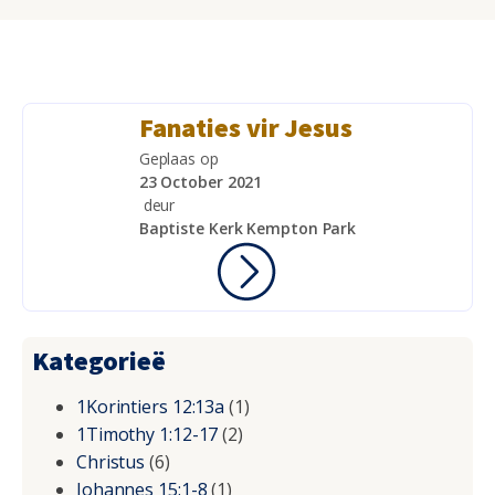
Fanaties vir Jesus
Geplaas op
23 October 2021
deur
Baptiste Kerk Kempton Park
Kategorieë
1Korintiers 12:13a
(1)
1Timothy 1:12-17
(2)
Christus
(6)
Johannes 15:1-8
(1)