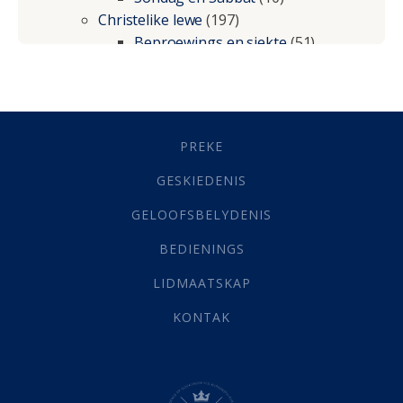
Christelike lewe
(197)
Beproewings en siekte
(51)
Besluitneming
(6)
Dissipline
(10)
Geestelike Groei
(10)
Gehoorsaamheid
(6)
PREKE
Geld
(21)
Grys Areas
(4)
GESKIEDENIS
Hofsake
(2)
GELOOFSBELYDENIS
Lewensdoel
(3)
Selfondersoek
(1)
BEDIENINGS
Vervolging
(19)
LIDMAATSKAP
Werk
(22)
Eindtyd
(142)
KONTAK
Belonings
(4)
Dood
(26)
Hel
(21)
Hemel
(31)