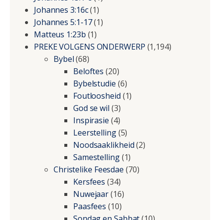
Johannes 3:16c
(1)
Johannes 5:1-17
(1)
Matteus 1:23b
(1)
PREKE VOLGENS ONDERWERP
(1,194)
Bybel
(68)
Beloftes
(20)
Bybelstudie
(6)
Foutloosheid
(1)
God se wil
(3)
Inspirasie
(4)
Leerstelling
(5)
Noodsaaklikheid
(2)
Samestelling
(1)
Christelike Feesdae
(70)
Kersfees
(34)
Nuwejaar
(16)
Paasfees
(10)
Sondag en Sabbat
(10)