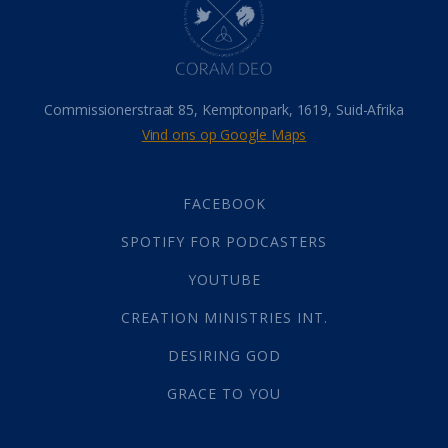
Israel
(14)
Millennium
(1)
Oordeelsdag
(19)
Verheerlikte liggaam
(3)
Commissionerstraat 85, Kemptonpark, 1619, Suid-Afrika
Wederkoms
(27)
Vind ons op Google Maps
Gebed
(87)
Dankbaarheid
(5)
Die Onse Vader
(12)
FACEBOOK
Vas
(2)
SPOTIFY FOR PODCASTERS
God
(392)
Afgode
(23)
YOUTUBE
Tien Plae
(5)
CREATION MINISTRIES INT.
Almag
(1)
Alomteenwoordig
(4)
DESIRING GOD
Liefde
(1)
GRACE TO YOU
Alwetendheid
(1)
Christus
(202)