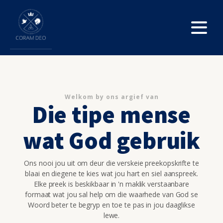
Welkom by ons argief van
Die tipe mense
wat God gebruik
Ons nooi jou uit om deur die verskeie preekopskrifte te
blaai en diegene te kies wat jou hart en siel aanspreek.
Elke preek is beskikbaar in 'n maklik verstaanbare
formaat wat jou sal help om die waarhede van God se
Woord beter te begryp en toe te pas in jou daaglikse
lewe.