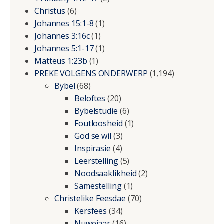
Christus
(6)
Johannes 15:1-8
(1)
Johannes 3:16c
(1)
Johannes 5:1-17
(1)
Matteus 1:23b
(1)
PREKE VOLGENS ONDERWERP
(1,194)
Bybel
(68)
Beloftes
(20)
Bybelstudie
(6)
Foutloosheid
(1)
God se wil
(3)
Inspirasie
(4)
Leerstelling
(5)
Noodsaaklikheid
(2)
Samestelling
(1)
Christelike Feesdae
(70)
Kersfees
(34)
Nuwejaar
(16)