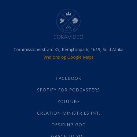
Dood
(26)
Hel
(21)
Hemel
(31)
Israel
(14)
Millennium
(1)
Oordeelsdag
(19)
Verheerlikte liggaam
(3)
Commissionerstraat 85, Kemptonpark, 1619, Suid-Afrika
Wederkoms
(27)
Vind ons op Google Maps
Gebed
(87)
Dankbaarheid
(5)
Die Onse Vader
(12)
FACEBOOK
Vas
(2)
SPOTIFY FOR PODCASTERS
God
(392)
Afgode
(23)
YOUTUBE
Tien Plae
(5)
CREATION MINISTRIES INT.
Almag
(1)
Alomteenwoordig
(4)
DESIRING GOD
Liefde
(1)
GRACE TO YOU