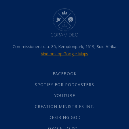
Dood
(26)
Hel
(21)
Hemel
(31)
Israel
(14)
Millennium
(1)
Oordeelsdag
(19)
Verheerlikte liggaam
(3)
Commissionerstraat 85, Kemptonpark, 1619, Suid-Afrika
Wederkoms
(27)
Vind ons op Google Maps
Gebed
(87)
Dankbaarheid
(5)
Die Onse Vader
(12)
FACEBOOK
Vas
(2)
SPOTIFY FOR PODCASTERS
God
(392)
Afgode
(23)
YOUTUBE
Tien Plae
(5)
CREATION MINISTRIES INT.
Almag
(1)
Alomteenwoordig
(4)
DESIRING GOD
Liefde
(1)
GRACE TO YOU