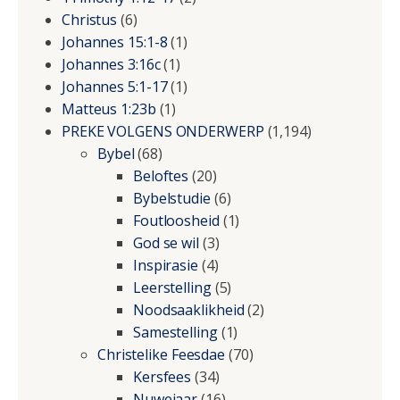
Christus
(6)
Johannes 15:1-8
(1)
Johannes 3:16c
(1)
Johannes 5:1-17
(1)
Matteus 1:23b
(1)
PREKE VOLGENS ONDERWERP
(1,194)
Bybel
(68)
Beloftes
(20)
Bybelstudie
(6)
Foutloosheid
(1)
God se wil
(3)
Inspirasie
(4)
Leerstelling
(5)
Noodsaaklikheid
(2)
Samestelling
(1)
Christelike Feesdae
(70)
Kersfees
(34)
Nuwejaar
(16)