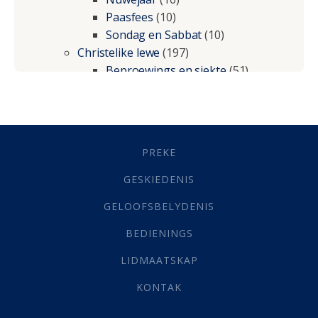
Paasfees
(10)
Sondag en Sabbat
(10)
Christelike lewe
(197)
Beproewings en siekte
(51)
Besluitneming
(6)
Dissipline
(10)
Geestelike Groei
(10)
Gehoorsaamheid
(6)
PREKE
Geld
(21)
Grys Areas
(4)
GESKIEDENIS
Hofsake
(2)
GELOOFSBELYDENIS
Lewensdoel
(3)
Selfondersoek
(1)
BEDIENINGS
Vervolging
(19)
LIDMAATSKAP
Werk
(22)
Eindtyd
(142)
KONTAK
Belonings
(4)