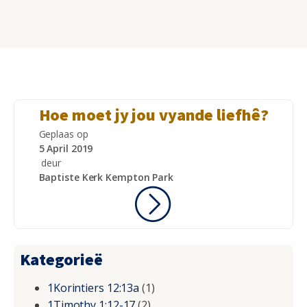
Hoe moet jy jou vyande liefhê?
Geplaas op
5 April 2019
deur
Baptiste Kerk Kempton Park
Kategorieë
1Korintiers 12:13a
(1)
1Timothy 1:12-17
(2)