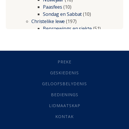
Paasfees
(10)
Sondag en Sabbat
(10)
Christelike lewe
(197)
Beproewings en siekte
(51)
Besluitneming
(6)
Dissipline
(10)
Geestelike Groei
(10)
Gehoorsaamheid
(6)
PREKE
Geld
(21)
Grys Areas
(4)
GESKIEDENIS
Hofsake
(2)
GELOOFSBELYDENIS
Lewensdoel
(3)
Selfondersoek
(1)
BEDIENINGS
Vervolging
(19)
LIDMAATSKAP
Werk
(22)
Eindtyd
(142)
KONTAK
Belonings
(4)