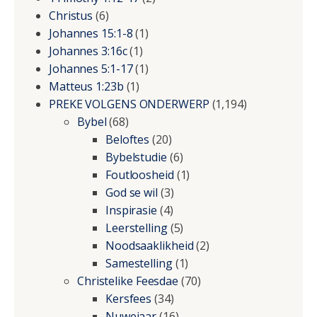
Christus
(6)
Johannes 15:1-8
(1)
Johannes 3:16c
(1)
Johannes 5:1-17
(1)
Matteus 1:23b
(1)
PREKE VOLGENS ONDERWERP
(1,194)
Bybel
(68)
Beloftes
(20)
Bybelstudie
(6)
Foutloosheid
(1)
God se wil
(3)
Inspirasie
(4)
Leerstelling
(5)
Noodsaaklikheid
(2)
Samestelling
(1)
Christelike Feesdae
(70)
Kersfees
(34)
Nuwejaar
(16)