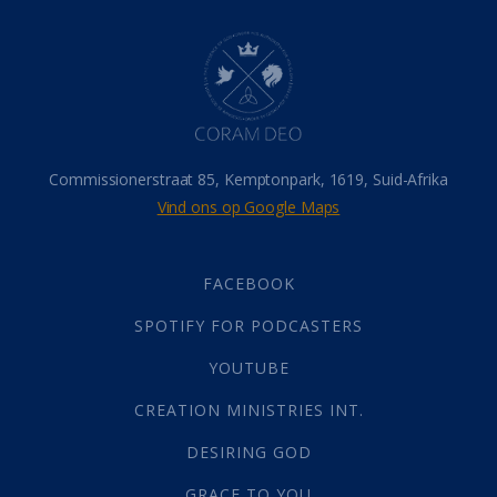
Dood
(26)
Hel
(21)
Hemel
(31)
Israel
(14)
Millennium
(1)
Oordeelsdag
(19)
Verheerlikte liggaam
(3)
Commissionerstraat 85, Kemptonpark, 1619, Suid-Afrika
Wederkoms
(27)
Vind ons op Google Maps
Gebed
(87)
Dankbaarheid
(5)
Die Onse Vader
(12)
FACEBOOK
Vas
(2)
SPOTIFY FOR PODCASTERS
God
(392)
Afgode
(23)
YOUTUBE
Tien Plae
(5)
CREATION MINISTRIES INT.
Almag
(1)
Alomteenwoordig
(4)
DESIRING GOD
Liefde
(1)
GRACE TO YOU