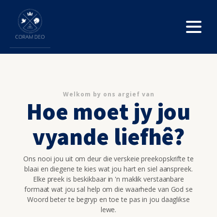
Welkom by ons argief van
Hoe moet jy jou
vyande liefhê?
Ons nooi jou uit om deur die verskeie preekopskrifte te
blaai en diegene te kies wat jou hart en siel aanspreek.
Elke preek is beskikbaar in 'n maklik verstaanbare
formaat wat jou sal help om die waarhede van God se
Woord beter te begryp en toe te pas in jou daaglikse
lewe.