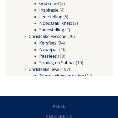
God se wil
(3)
Inspirasie
(4)
Leerstelling
(5)
Noodsaaklikheid
(2)
Samestelling
(1)
Christelike Feesdae
(70)
Kersfees
(34)
Nuwejaar
(16)
Paasfees
(10)
Sondag en Sabbat
(10)
Christelike lewe
(197)
Beproewings en siekte
(51)
Besluitneming
(6)
Dissipline
(10)
Geestelike Groei
(10)
Gehoorsaamheid
(6)
PREKE
Geld
(21)
Grys Areas
(4)
GESKIEDENIS