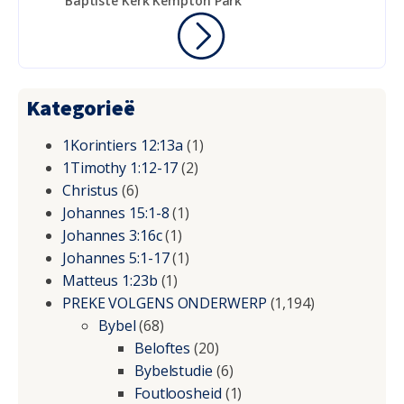
Baptiste Kerk Kempton Park
Kategorieë
1Korintiers 12:13a
(1)
1Timothy 1:12-17
(2)
Christus
(6)
Johannes 15:1-8
(1)
Johannes 3:16c
(1)
Johannes 5:1-17
(1)
Matteus 1:23b
(1)
PREKE VOLGENS ONDERWERP
(1,194)
Bybel
(68)
Beloftes
(20)
Bybelstudie
(6)
Foutloosheid
(1)