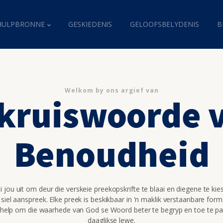
HULPBRONNE
GESKIEDENIS
GELOOFSBELYDENIS
B
Welkom by ons argief van
 kruiswoorde v
Benoudheid
 jou uit om deur die verskeie preekopskrifte te blaai en diegene te kie
 siel aanspreek. Elke preek is beskikbaar in 'n maklik verstaanbare for
 help om die waarhede van God se Woord beter te begryp en toe te pa
daaglikse lewe.