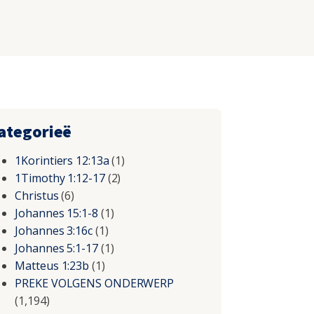
ategorieë
1Korintiers 12:13a
(1)
1Timothy 1:12-17
(2)
Christus
(6)
Johannes 15:1-8
(1)
Johannes 3:16c
(1)
Johannes 5:1-17
(1)
Matteus 1:23b
(1)
PREKE VOLGENS ONDERWERP
(1,194)