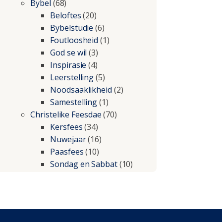
Bybel
(68)
Beloftes
(20)
Bybelstudie
(6)
Foutloosheid
(1)
God se wil
(3)
Inspirasie
(4)
Leerstelling
(5)
Noodsaaklikheid
(2)
Samestelling
(1)
Christelike Feesdae
(70)
Kersfees
(34)
Nuwejaar
(16)
Paasfees
(10)
Sondag en Sabbat
(10)
Christelike lewe
(197)
Beproewings en siekte
(51)
Besluitneming
(6)