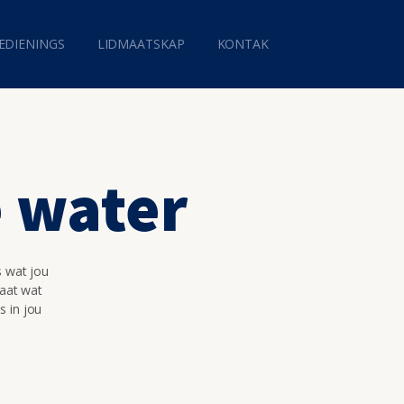
EDIENINGS
LIDMAATSKAP
KONTAK
 water
s wat jou
maat wat
s in jou