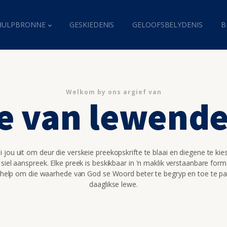
HULPBRONNE
GESKIEDENIS
GELOOFSBELYDENIS
B
Welkom by ons argief van
e van lewende
 jou uit om deur die verskeie preekopskrifte te blaai en diegene te kie
 siel aanspreek. Elke preek is beskikbaar in 'n maklik verstaanbare for
 help om die waarhede van God se Woord beter te begryp en toe te pa
daaglikse lewe.