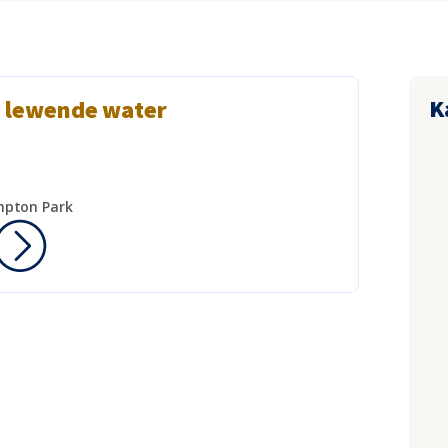
K
 lewende water
mpton Park