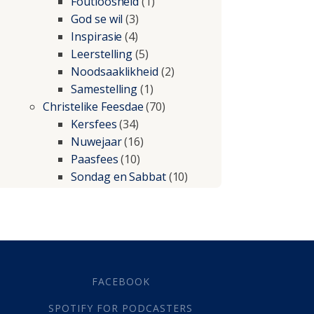
Foutloosheid
(1)
God se wil
(3)
Inspirasie
(4)
Leerstelling
(5)
Noodsaaklikheid
(2)
Samestelling
(1)
Christelike Feesdae
(70)
Kersfees
(34)
Nuwejaar
(16)
Paasfees
(10)
Sondag en Sabbat
(10)
Christelike lewe
(197)
Beproewings en siekte
(51)
Besluitneming
(6)
Dissipline
(10)
Geestelike Groei
(10)
FACEBOOK
Gehoorsaamheid
(6)
SPOTIFY FOR PODCASTERS