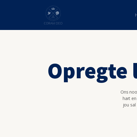
Opregte 
Ons nooi
hart en
jou sal