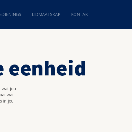
EDIENINGS
LIDMAATSKAP
KONTAK
e eenheid
s wat jou
maat wat
s in jou