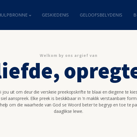
HULPBRONNE
GESKIEDENIS
GELOOFSBELYDENIS
B
Welkom by ons argief van
liefde, opregt
 jou uit om deur die verskeie preekopskrifte te blaai en diegene te kie
 siel aanspreek. Elke preek is beskikbaar in 'n maklik verstaanbare for
 help om die waarhede van God se Woord beter te begryp en toe te pa
daaglikse lewe.