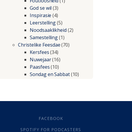
Foutloosheid
(1)
God se wil
(3)
Inspirasie
(4)
Leerstelling
(5)
Noodsaaklikheid
(2)
Samestelling
(1)
Christelike Feesdae
(70)
Kersfees
(34)
Nuwejaar
(16)
Paasfees
(10)
Sondag en Sabbat
(10)
Christelike lewe
(197)
Beproewings en siekte
(51)
Besluitneming
(6)
Dissipline
(10)
Geestelike Groei
(10)
FACEBOOK
Gehoorsaamheid
(6)
SPOTIFY FOR PODCASTERS