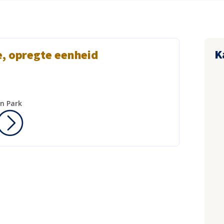
K
e, opregte eenheid
n Park