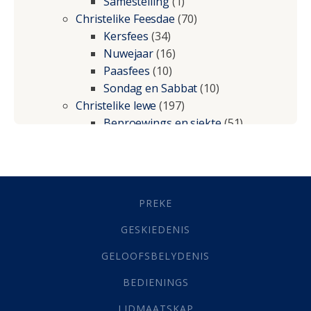
Samestelling
(1)
Christelike Feesdae
(70)
Kersfees
(34)
Nuwejaar
(16)
Paasfees
(10)
Sondag en Sabbat
(10)
Christelike lewe
(197)
Beproewings en siekte
(51)
Besluitneming
(6)
Dissipline
(10)
Geestelike Groei
(10)
Gehoorsaamheid
(6)
PREKE
Geld
(21)
Grys Areas
(4)
GESKIEDENIS
Hofsake
(2)
GELOOFSBELYDENIS
Lewensdoel
(3)
Selfondersoek
(1)
BEDIENINGS
Vervolging
(19)
LIDMAATSKAP