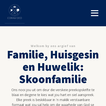
Welkom by ons argief van
Familie, Huisgesin
en Huwelik:
Skoonfamilie
Ons nooi jou uit om deur die verskeie preekopskrifte te
blaai en diegene te kies wat jou hart en siel aanspreek.
Elke preek is beskikbaar in 'n maklik verstaanbare
formaat wat jou sal help om die waarhede van God se