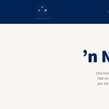
’n 
Ons nooi
hart en
jou sal