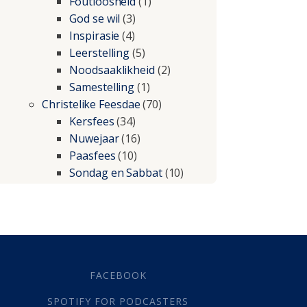
Foutloosheid
(1)
God se wil
(3)
Inspirasie
(4)
Leerstelling
(5)
Noodsaaklikheid
(2)
Samestelling
(1)
Christelike Feesdae
(70)
Kersfees
(34)
Nuwejaar
(16)
Paasfees
(10)
Sondag en Sabbat
(10)
Christelike lewe
(197)
Beproewings en siekte
(51)
Besluitneming
(6)
Dissipline
(10)
Geestelike Groei
(10)
FACEBOOK
Gehoorsaamheid
(6)
SPOTIFY FOR PODCASTERS