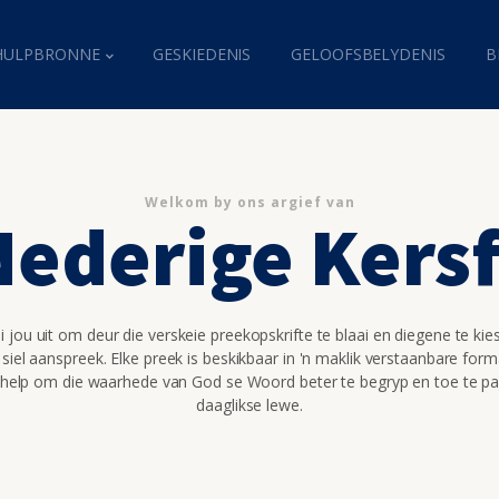
HULPBRONNE
GESKIEDENIS
GELOOFSBELYDENIS
B
Welkom by ons argief van
Nederige Kers
 jou uit om deur die verskeie preekopskrifte te blaai en diegene te kie
 siel aanspreek. Elke preek is beskikbaar in 'n maklik verstaanbare for
 help om die waarhede van God se Woord beter te begryp en toe te pa
daaglikse lewe.