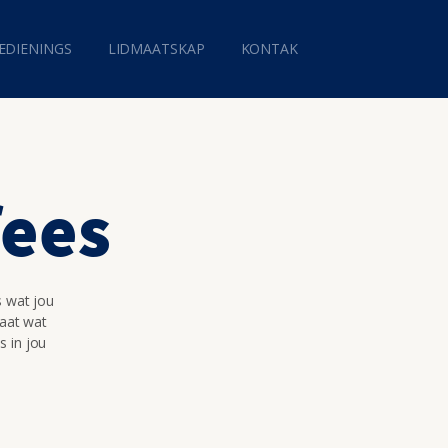
EDIENINGS
LIDMAATSKAP
KONTAK
fees
s wat jou
maat wat
s in jou