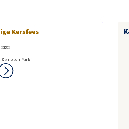
K
ige Kersfees
 2022
k Kempton Park