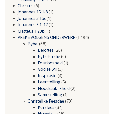
Christus
(6)
Johannes 15:1-8
(1)
Johannes 3:16c
(1)
Johannes 5:1-17
(1)
Matteus 1:23b
(1)
PREKE VOLGENS ONDERWERP
(1,194)
Bybel
(68)
Beloftes
(20)
Bybelstudie
(6)
Foutloosheid
(1)
God se wil
(3)
Inspirasie
(4)
Leerstelling
(5)
Noodsaaklikheid
(2)
Samestelling
(1)
Christelike Feesdae
(70)
Kersfees
(34)
Nuwejaar
(16)