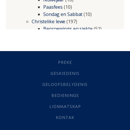
Paasfees
(10)
Sondag en Sabbat
(10)
Christelike lewe
(197)
Beproewings en siekte
(51)
Besluitneming
(6)
Dissipline
(10)
Geestelike Groei
(10)
Gehoorsaamheid
(6)
PREKE
Geld
(21)
Grys Areas
(4)
GESKIEDENIS
Hofsake
(2)
GELOOFSBELYDENIS
Lewensdoel
(3)
Selfondersoek
(1)
BEDIENINGS
Vervolging
(19)
LIDMAATSKAP
Werk
(22)
Eindtyd
(142)
KONTAK
Belonings
(4)