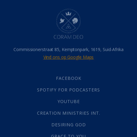
Dood
(26)
Hel
(21)
Hemel
(31)
Israel
(14)
Millennium
(1)
Oordeelsdag
(19)
Verheerlikte liggaam
(3)
Commissionerstraat 85, Kemptonpark, 1619, Suid-Afrika
Wederkoms
(27)
Vind ons op Google Maps
Gebed
(87)
Dankbaarheid
(5)
Die Onse Vader
(12)
FACEBOOK
Vas
(2)
SPOTIFY FOR PODCASTERS
God
(392)
Afgode
(23)
YOUTUBE
Tien Plae
(5)
CREATION MINISTRIES INT.
Almag
(1)
Alomteenwoordig
(4)
DESIRING GOD
Liefde
(1)
GRACE TO YOU