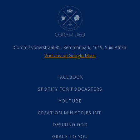
Hel
(21)
Hemel
(31)
Israel
(14)
Millennium
(1)
Oordeelsdag
(19)
Verheerlikte liggaam
(3)
Commissionerstraat 85, Kemptonpark, 1619, Suid-Afrika
Wederkoms
(27)
Vind ons op Google Maps
Gebed
(87)
Dankbaarheid
(5)
Die Onse Vader
(12)
FACEBOOK
Vas
(2)
SPOTIFY FOR PODCASTERS
God
(392)
Afgode
(23)
YOUTUBE
Tien Plae
(5)
CREATION MINISTRIES INT.
Almag
(1)
Alomteenwoordig
(4)
DESIRING GOD
Liefde
(1)
GRACE TO YOU
Alwetendheid
(1)