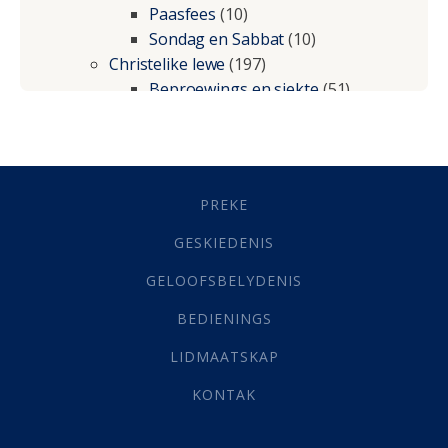
Paasfees
(10)
Sondag en Sabbat
(10)
Christelike lewe
(197)
Beproewings en siekte
(51)
Besluitneming
(6)
Dissipline
(10)
Geestelike Groei
(10)
Gehoorsaamheid
(6)
PREKE
Geld
(21)
Grys Areas
(4)
GESKIEDENIS
Hofsake
(2)
GELOOFSBELYDENIS
Lewensdoel
(3)
Selfondersoek
(1)
BEDIENINGS
Vervolging
(19)
LIDMAATSKAP
Werk
(22)
Eindtyd
(142)
KONTAK
Belonings
(4)
Dood
(26)