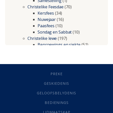
Samestelling
(1)
Christelike Feesdae
(70)
Kersfees
(34)
Nuwejaar
(16)
Paasfees
(10)
Sondag en Sabbat
(10)
Christelike lewe
(197)
Beproewings en siekte
(51)
Besluitneming
(6)
Dissipline
(10)
Geestelike Groei
(10)
Gehoorsaamheid
(6)
PREKE
Geld
(21)
Grys Areas
(4)
GESKIEDENIS
Hofsake
(2)
GELOOFSBELYDENIS
Lewensdoel
(3)
Selfondersoek
(1)
BEDIENINGS
Vervolging
(19)
LIDMAATSKAP