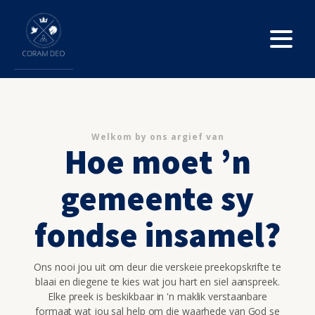
Welkom by ons argief van
Hoe moet ’n
gemeente sy
fondse insamel?
Ons nooi jou uit om deur die verskeie preekopskrifte te
blaai en diegene te kies wat jou hart en siel aanspreek.
Elke preek is beskikbaar in 'n maklik verstaanbare
formaat wat jou sal help om die waarhede van God se