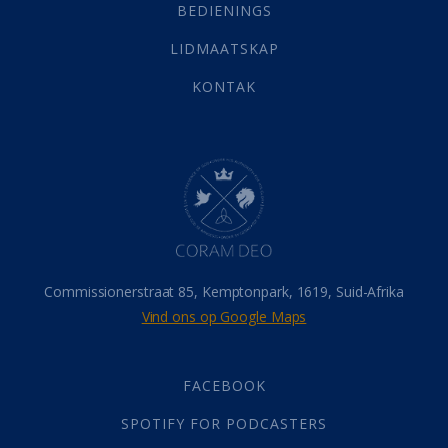
Selfondersoek
(1)
BEDIENINGS
Vervolging
(19)
LIDMAATSKAP
Werk
(22)
Eindtyd
(142)
KONTAK
Belonings
(4)
Dood
(26)
Hel
(21)
Hemel
(31)
Israel
(14)
Millennium
(1)
Oordeelsdag
(19)
Verheerlikte liggaam
(3)
Commissionerstraat 85, Kemptonpark, 1619, Suid-Afrika
Wederkoms
(27)
Vind ons op Google Maps
Gebed
(87)
Dankbaarheid
(5)
Die Onse Vader
(12)
FACEBOOK
Vas
(2)
SPOTIFY FOR PODCASTERS
God
(392)