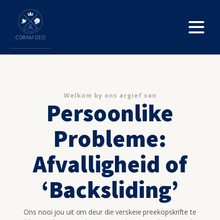
Welkom by ons argief van
Persoonlike
Probleme:
Afvalligheid of
‘Backsliding’
Ons nooi jou uit om deur die verskeie preekopskrifte te