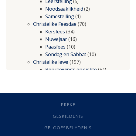
Leerstelling
(5)
Noodsaaklikheid
(2)
Samestelling
(1)
Christelike Feesdae
(70)
Kersfees
(34)
Nuwejaar
(16)
Paasfees
(10)
Sondag en Sabbat
(10)
Christelike lewe
(197)
Beproewings en siekte
(51)
Besluitneming
(6)
Dissipline
(10)
Geestelike Groei
(10)
Gehoorsaamheid
(6)
PREKE
Geld
(21)
Grys Areas
(4)
GESKIEDENIS
Hofsake
(2)
GELOOFSBELYDENIS
Lewensdoel
(3)