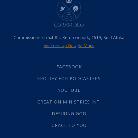
Hemel
(31)
Israel
(14)
Millennium
(1)
Oordeelsdag
(19)
Verheerlikte liggaam
(3)
Commissionerstraat 85, Kemptonpark, 1619, Suid-Afrika
Wederkoms
(27)
Vind ons op Google Maps
Gebed
(87)
Dankbaarheid
(5)
Die Onse Vader
(12)
FACEBOOK
Vas
(2)
SPOTIFY FOR PODCASTERS
God
(392)
Afgode
(23)
YOUTUBE
Tien Plae
(5)
CREATION MINISTRIES INT.
Almag
(1)
Alomteenwoordig
(4)
DESIRING GOD
Liefde
(1)
GRACE TO YOU
Alwetendheid
(1)
Christus
(202)