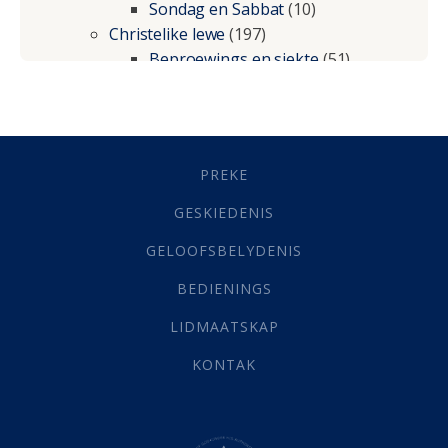
Sondag en Sabbat
(10)
Christelike lewe
(197)
Beproewings en siekte
(51)
Besluitneming
(6)
Dissipline
(10)
Geestelike Groei
(10)
Gehoorsaamheid
(6)
PREKE
Geld
(21)
Grys Areas
(4)
GESKIEDENIS
Hofsake
(2)
GELOOFSBELYDENIS
Lewensdoel
(3)
Selfondersoek
(1)
BEDIENINGS
Vervolging
(19)
LIDMAATSKAP
Werk
(22)
Eindtyd
(142)
KONTAK
Belonings
(4)
Dood
(26)
Hel
(21)