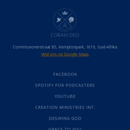
Dood
(26)
Hel
(21)
Hemel
(31)
Israel
(14)
Millennium
(1)
Oordeelsdag
(19)
Verheerlikte liggaam
(3)
Commissionerstraat 85, Kemptonpark, 1619, Suid-Afrika
Wederkoms
(27)
Vind ons op Google Maps
Gebed
(87)
Dankbaarheid
(5)
Die Onse Vader
(12)
FACEBOOK
Vas
(2)
SPOTIFY FOR PODCASTERS
God
(392)
Afgode
(23)
YOUTUBE
Tien Plae
(5)
CREATION MINISTRIES INT.
Almag
(1)
Alomteenwoordig
(4)
DESIRING GOD
Liefde
(1)
GRACE TO YOU