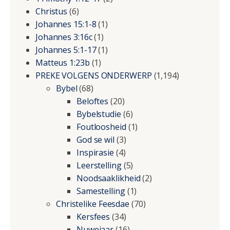
Christus
(6)
Johannes 15:1-8
(1)
Johannes 3:16c
(1)
Johannes 5:1-17
(1)
Matteus 1:23b
(1)
PREKE VOLGENS ONDERWERP
(1,194)
Bybel
(68)
Beloftes
(20)
Bybelstudie
(6)
Foutloosheid
(1)
God se wil
(3)
Inspirasie
(4)
Leerstelling
(5)
Noodsaaklikheid
(2)
Samestelling
(1)
Christelike Feesdae
(70)
Kersfees
(34)
Nuwejaar
(16)