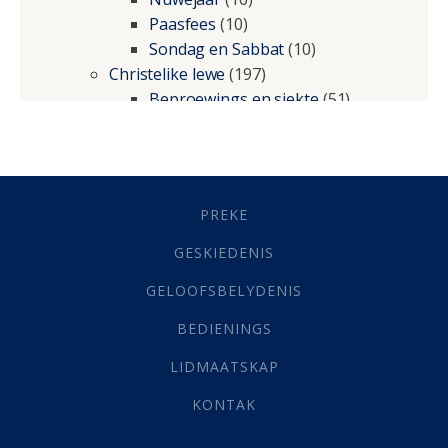
Paasfees
(10)
Sondag en Sabbat
(10)
Christelike lewe
(197)
Beproewings en siekte
(51)
Besluitneming
(6)
Dissipline
(10)
Geestelike Groei
(10)
Gehoorsaamheid
(6)
PREKE
Geld
(21)
Grys Areas
(4)
GESKIEDENIS
Hofsake
(2)
GELOOFSBELYDENIS
Lewensdoel
(3)
Selfondersoek
(1)
BEDIENINGS
Vervolging
(19)
LIDMAATSKAP
Werk
(22)
Eindtyd
(142)
KONTAK
Belonings
(4)