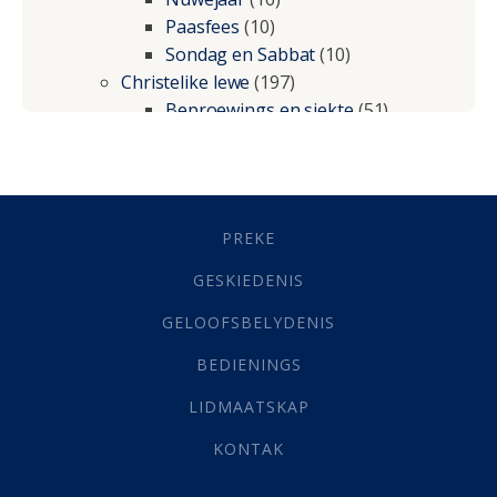
Paasfees
(10)
Sondag en Sabbat
(10)
Christelike lewe
(197)
Beproewings en siekte
(51)
Besluitneming
(6)
Dissipline
(10)
Geestelike Groei
(10)
Gehoorsaamheid
(6)
PREKE
Geld
(21)
Grys Areas
(4)
GESKIEDENIS
Hofsake
(2)
GELOOFSBELYDENIS
Lewensdoel
(3)
Selfondersoek
(1)
BEDIENINGS
Vervolging
(19)
LIDMAATSKAP
Werk
(22)
Eindtyd
(142)
KONTAK
Belonings
(4)