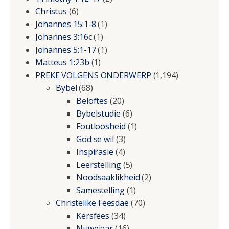
Christus
(6)
Johannes 15:1-8
(1)
Johannes 3:16c
(1)
Johannes 5:1-17
(1)
Matteus 1:23b
(1)
PREKE VOLGENS ONDERWERP
(1,194)
Bybel
(68)
Beloftes
(20)
Bybelstudie
(6)
Foutloosheid
(1)
God se wil
(3)
Inspirasie
(4)
Leerstelling
(5)
Noodsaaklikheid
(2)
Samestelling
(1)
Christelike Feesdae
(70)
Kersfees
(34)
Nuwejaar
(16)