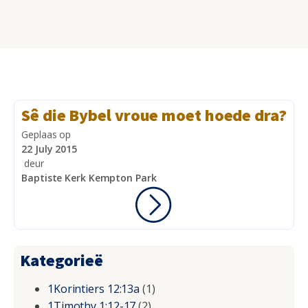
Sê die Bybel vroue moet hoede dra?
Geplaas op
22 July 2015
deur
Baptiste Kerk Kempton Park
Kategorieë
1Korintiers 12:13a
(1)
1Timothy 1:12-17
(2)