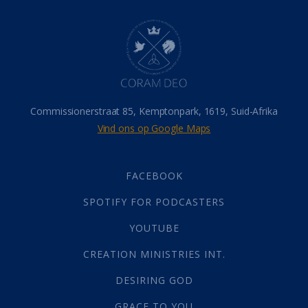
Dood
(26)
Hel
(21)
Hemel
(31)
Israel
(14)
Millennium
(1)
Oordeelsdag
(19)
Verheerlikte liggaam
(3)
Commissionerstraat 85, Kemptonpark, 1619, Suid-Afrika
Wederkoms
(27)
Vind ons op Google Maps
Gebed
(87)
Dankbaarheid
(5)
Die Onse Vader
(12)
FACEBOOK
Vas
(2)
SPOTIFY FOR PODCASTERS
God
(392)
Afgode
(23)
YOUTUBE
Tien Plae
(5)
CREATION MINISTRIES INT.
Almag
(1)
Alomteenwoordig
(4)
DESIRING GOD
Liefde
(1)
GRACE TO YOU