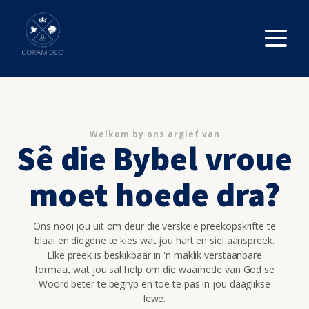
Welkom by ons argief van
Sê die Bybel vroue
moet hoede dra?
Ons nooi jou uit om deur die verskeie preekopskrifte te
blaai en diegene te kies wat jou hart en siel aanspreek.
Elke preek is beskikbaar in 'n maklik verstaanbare
formaat wat jou sal help om die waarhede van God se
Woord beter te begryp en toe te pas in jou daaglikse
lewe.