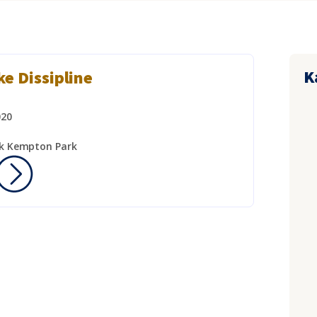
K
e Dissipline
020
rk Kempton Park