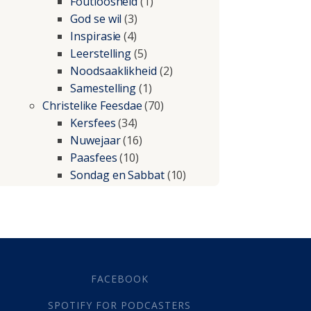
Foutloosheid
(1)
God se wil
(3)
Inspirasie
(4)
Leerstelling
(5)
Noodsaaklikheid
(2)
Samestelling
(1)
Christelike Feesdae
(70)
Kersfees
(34)
Nuwejaar
(16)
Paasfees
(10)
Sondag en Sabbat
(10)
Christelike lewe
(197)
Beproewings en siekte
(51)
Besluitneming
(6)
Dissipline
(10)
Geestelike Groei
(10)
FACEBOOK
Gehoorsaamheid
(6)
SPOTIFY FOR PODCASTERS