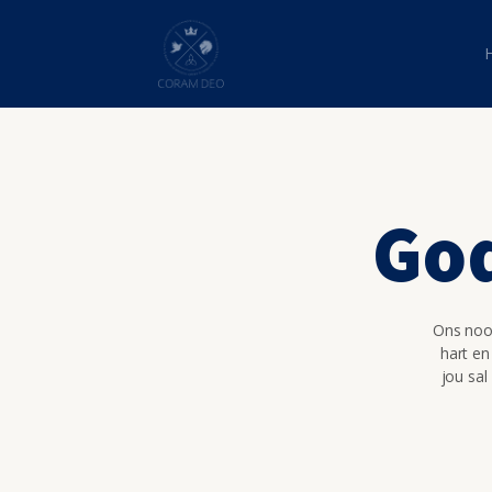
God
Ons nooi
hart en
jou sal