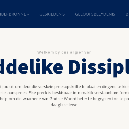
HULPBRONNE
GESKIEDENIS
GELOOFSBELYDENIS
B
Welkom by ons argief van
delike Dissip
 jou uit om deur die verskeie preekopskrifte te blaai en diegene te kie
 siel aanspreek. Elke preek is beskikbaar in 'n maklik verstaanbare for
 help om die waarhede van God se Woord beter te begryp en toe te pa
daaglikse lewe.