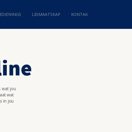
EDIENINGS
LIDMAATSKAP
KONTAK
line
s wat jou
maat wat
s in jou