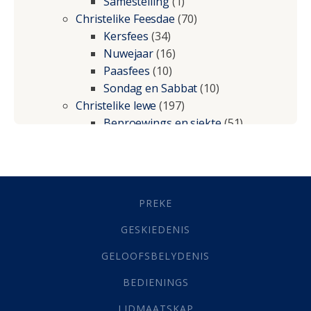
Samestelling
(1)
Christelike Feesdae
(70)
Kersfees
(34)
Nuwejaar
(16)
Paasfees
(10)
Sondag en Sabbat
(10)
Christelike lewe
(197)
Beproewings en siekte
(51)
Besluitneming
(6)
Dissipline
(10)
Geestelike Groei
(10)
Gehoorsaamheid
(6)
PREKE
Geld
(21)
Grys Areas
(4)
GESKIEDENIS
Hofsake
(2)
GELOOFSBELYDENIS
Lewensdoel
(3)
Selfondersoek
(1)
BEDIENINGS
Vervolging
(19)
LIDMAATSKAP