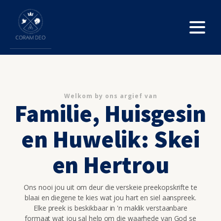
Welkom by ons argief van
Familie, Huisgesin
en Huwelik: Skei
en Hertrou
Ons nooi jou uit om deur die verskeie preekopskrifte te
blaai en diegene te kies wat jou hart en siel aanspreek.
Elke preek is beskikbaar in 'n maklik verstaanbare
formaat wat jou sal help om die waarhede van God se