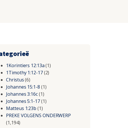
ategorieë
1Korintiers 12:13a
(1)
1Timothy 1:12-17
(2)
Christus
(6)
Johannes 15:1-8
(1)
Johannes 3:16c
(1)
Johannes 5:1-17
(1)
Matteus 1:23b
(1)
PREKE VOLGENS ONDERWERP
(1,194)