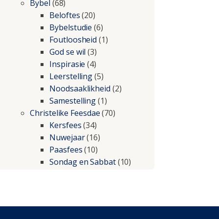
Bybel
(68)
Beloftes
(20)
Bybelstudie
(6)
Foutloosheid
(1)
God se wil
(3)
Inspirasie
(4)
Leerstelling
(5)
Noodsaaklikheid
(2)
Samestelling
(1)
Christelike Feesdae
(70)
Kersfees
(34)
Nuwejaar
(16)
Paasfees
(10)
Sondag en Sabbat
(10)
Christelike lewe
(197)
Beproewings en siekte
(51)
Besluitneming
(6)