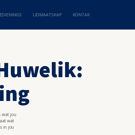
EDIENINGS
LIDMAATSKAP
KONTAK
 Huwelik:
ing
s wat jou
maat wat
s in jou