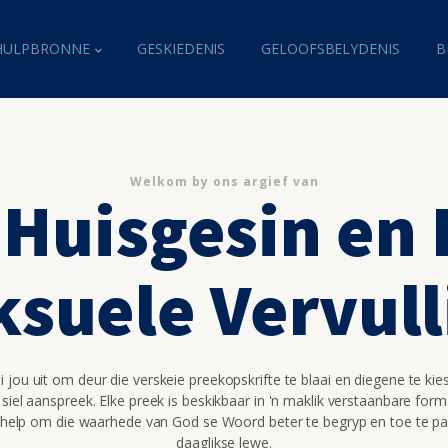
HULPBRONNE
GESKIEDENIS
GELOOFSBELYDENIS
B
Welkom by ons argief van
 Huisgesin en
ksuele Vervull
 jou uit om deur die verskeie preekopskrifte te blaai en diegene te kie
 siel aanspreek. Elke preek is beskikbaar in 'n maklik verstaanbare for
 help om die waarhede van God se Woord beter te begryp en toe te pa
daaglikse lewe.