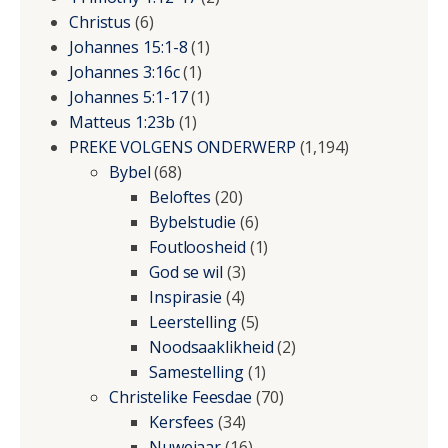
Christus
(6)
Johannes 15:1-8
(1)
Johannes 3:16c
(1)
Johannes 5:1-17
(1)
Matteus 1:23b
(1)
PREKE VOLGENS ONDERWERP
(1,194)
Bybel
(68)
Beloftes
(20)
Bybelstudie
(6)
Foutloosheid
(1)
God se wil
(3)
Inspirasie
(4)
Leerstelling
(5)
Noodsaaklikheid
(2)
Samestelling
(1)
Christelike Feesdae
(70)
Kersfees
(34)
Nuwejaar
(16)