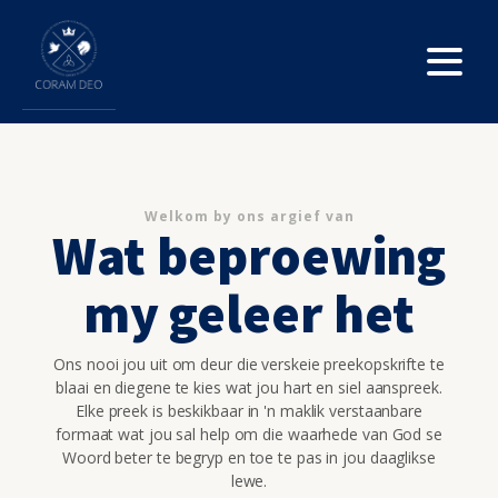
Welkom by ons argief van
Wat beproewing
my geleer het
Ons nooi jou uit om deur die verskeie preekopskrifte te
blaai en diegene te kies wat jou hart en siel aanspreek.
Elke preek is beskikbaar in 'n maklik verstaanbare
formaat wat jou sal help om die waarhede van God se
Woord beter te begryp en toe te pas in jou daaglikse
lewe.