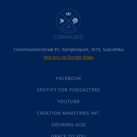
Dood
(26)
Hel
(21)
Hemel
(31)
Israel
(14)
Millennium
(1)
Oordeelsdag
(19)
Verheerlikte liggaam
(3)
Commissionerstraat 85, Kemptonpark, 1619, Suid-Afrika
Wederkoms
(27)
Vind ons op Google Maps
Gebed
(87)
Dankbaarheid
(5)
Die Onse Vader
(12)
FACEBOOK
Vas
(2)
SPOTIFY FOR PODCASTERS
God
(392)
Afgode
(23)
YOUTUBE
Tien Plae
(5)
CREATION MINISTRIES INT.
Almag
(1)
Alomteenwoordig
(4)
DESIRING GOD
Liefde
(1)
GRACE TO YOU