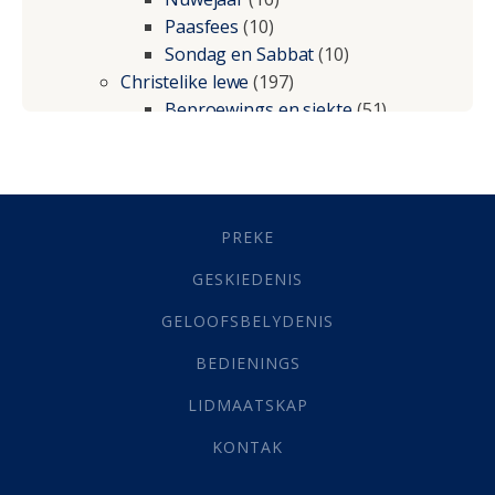
Paasfees
(10)
Sondag en Sabbat
(10)
Christelike lewe
(197)
Beproewings en siekte
(51)
Besluitneming
(6)
Dissipline
(10)
Geestelike Groei
(10)
Gehoorsaamheid
(6)
PREKE
Geld
(21)
Grys Areas
(4)
GESKIEDENIS
Hofsake
(2)
GELOOFSBELYDENIS
Lewensdoel
(3)
Selfondersoek
(1)
BEDIENINGS
Vervolging
(19)
LIDMAATSKAP
Werk
(22)
Eindtyd
(142)
KONTAK
Belonings
(4)