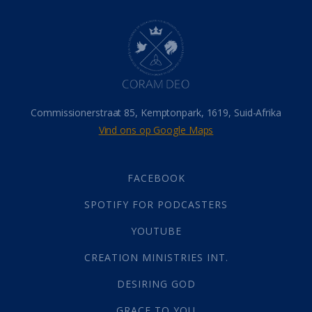
Dood
(26)
Hel
(21)
Hemel
(31)
Israel
(14)
Millennium
(1)
Oordeelsdag
(19)
Verheerlikte liggaam
(3)
Commissionerstraat 85, Kemptonpark, 1619, Suid-Afrika
Wederkoms
(27)
Vind ons op Google Maps
Gebed
(87)
Dankbaarheid
(5)
Die Onse Vader
(12)
FACEBOOK
Vas
(2)
SPOTIFY FOR PODCASTERS
God
(392)
Afgode
(23)
YOUTUBE
Tien Plae
(5)
CREATION MINISTRIES INT.
Almag
(1)
Alomteenwoordig
(4)
DESIRING GOD
Liefde
(1)
GRACE TO YOU