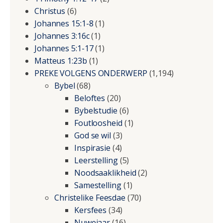
Christus
(6)
Johannes 15:1-8
(1)
Johannes 3:16c
(1)
Johannes 5:1-17
(1)
Matteus 1:23b
(1)
PREKE VOLGENS ONDERWERP
(1,194)
Bybel
(68)
Beloftes
(20)
Bybelstudie
(6)
Foutloosheid
(1)
God se wil
(3)
Inspirasie
(4)
Leerstelling
(5)
Noodsaaklikheid
(2)
Samestelling
(1)
Christelike Feesdae
(70)
Kersfees
(34)
Nuwejaar
(16)