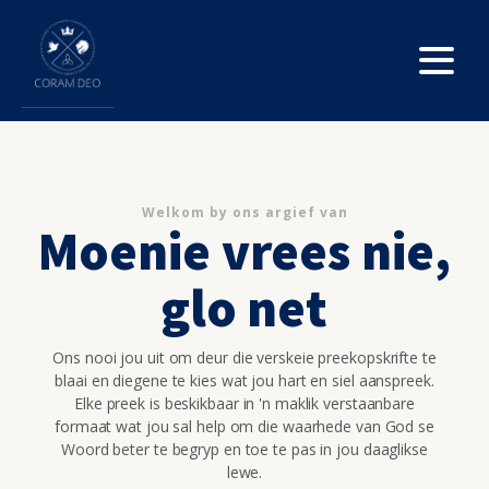
Welkom by ons argief van
Moenie vrees nie,
glo net
Ons nooi jou uit om deur die verskeie preekopskrifte te
blaai en diegene te kies wat jou hart en siel aanspreek.
Elke preek is beskikbaar in 'n maklik verstaanbare
formaat wat jou sal help om die waarhede van God se
Woord beter te begryp en toe te pas in jou daaglikse
lewe.