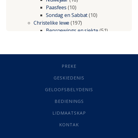
Paasfees
(10)
Sondag en Sabbat
(10)
Christelike lewe
(197)
Beproewings en siekte
(51)
Besluitneming
(6)
Dissipline
(10)
Geestelike Groei
(10)
Gehoorsaamheid
(6)
PREKE
Geld
(21)
Grys Areas
(4)
GESKIEDENIS
Hofsake
(2)
GELOOFSBELYDENIS
Lewensdoel
(3)
Selfondersoek
(1)
BEDIENINGS
Vervolging
(19)
LIDMAATSKAP
Werk
(22)
Eindtyd
(142)
KONTAK
Belonings
(4)