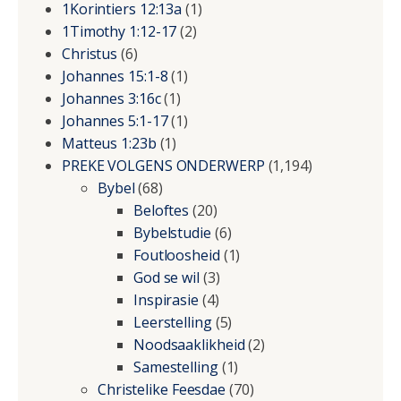
1Korintiers 12:13a
(1)
1Timothy 1:12-17
(2)
Christus
(6)
Johannes 15:1-8
(1)
Johannes 3:16c
(1)
Johannes 5:1-17
(1)
Matteus 1:23b
(1)
PREKE VOLGENS ONDERWERP
(1,194)
Bybel
(68)
Beloftes
(20)
Bybelstudie
(6)
Foutloosheid
(1)
God se wil
(3)
Inspirasie
(4)
Leerstelling
(5)
Noodsaaklikheid
(2)
Samestelling
(1)
Christelike Feesdae
(70)