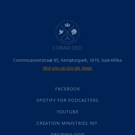
Belonings
(4)
Dood
(26)
Hel
(21)
Hemel
(31)
Israel
(14)
Millennium
(1)
Oordeelsdag
(19)
Verheerlikte liggaam
(3)
Commissionerstraat 85, Kemptonpark, 1619, Suid-Afrika
Wederkoms
(27)
Vind ons op Google Maps
Gebed
(87)
Dankbaarheid
(5)
Die Onse Vader
(12)
FACEBOOK
Vas
(2)
SPOTIFY FOR PODCASTERS
God
(392)
Afgode
(23)
YOUTUBE
Tien Plae
(5)
CREATION MINISTRIES INT.
Almag
(1)
Alomteenwoordig
(4)
DESIRING GOD