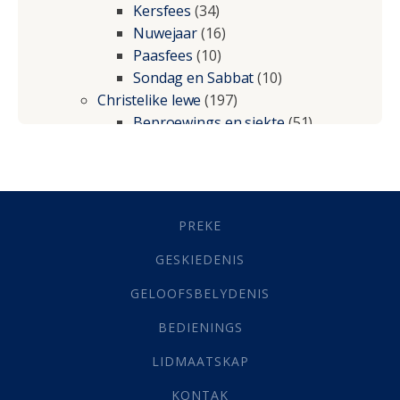
Kersfees
(34)
Nuwejaar
(16)
Paasfees
(10)
Sondag en Sabbat
(10)
Christelike lewe
(197)
Beproewings en siekte
(51)
Besluitneming
(6)
Dissipline
(10)
Geestelike Groei
(10)
Gehoorsaamheid
(6)
PREKE
Geld
(21)
Grys Areas
(4)
GESKIEDENIS
Hofsake
(2)
GELOOFSBELYDENIS
Lewensdoel
(3)
Selfondersoek
(1)
BEDIENINGS
Vervolging
(19)
LIDMAATSKAP
Werk
(22)
Eindtyd
(142)
KONTAK