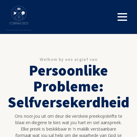
Welkom by ons argief van
Persoonlike
Probleme:
Selfversekerdheid
Ons nooi jou uit om deur die verskeie preekopskrifte te
blaai en diegene te kies wat jou hart en siel aanspreek.
Elke preek is beskikbaar in 'n maklik verstaanbare
formaat wat jou sal help om die waarhede van God se