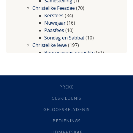
Samestelling
(1)
Christelike Feesdae
(70)
Kersfees
(34)
Nuwejaar
(16)
Paasfees
(10)
Sondag en Sabbat
(10)
Christelike lewe
(197)
Beproewings en siekte
(51)
Besluitneming
(6)
Dissipline
(10)
Geestelike Groei
(10)
Gehoorsaamheid
(6)
PREKE
Geld
(21)
Grys Areas
(4)
GESKIEDENIS
Hofsake
(2)
GELOOFSBELYDENIS
Lewensdoel
(3)
Selfondersoek
(1)
BEDIENINGS
Vervolging
(19)
LIDMAATSKAP