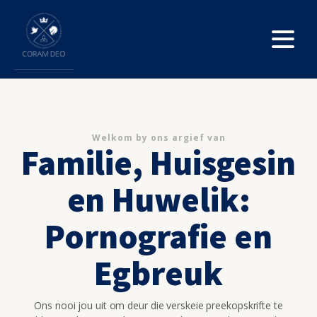
Welkom by ons argief van
Familie, Huisgesin
en Huwelik:
Pornografie en
Egbreuk
Ons nooi jou uit om deur die verskeie preekopskrifte te