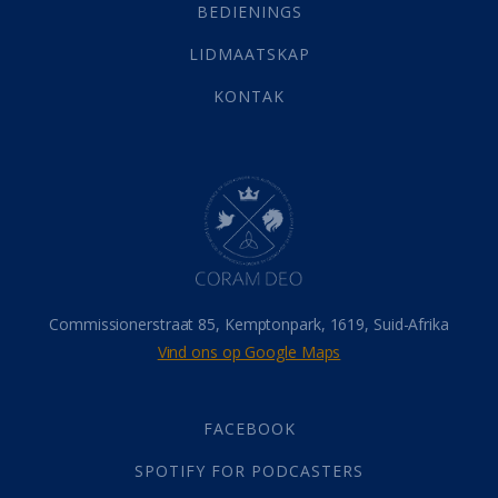
Selfondersoek
(1)
BEDIENINGS
Vervolging
(19)
LIDMAATSKAP
Werk
(22)
Eindtyd
(142)
KONTAK
Belonings
(4)
Dood
(26)
Hel
(21)
Hemel
(31)
Israel
(14)
Millennium
(1)
Oordeelsdag
(19)
Verheerlikte liggaam
(3)
Commissionerstraat 85, Kemptonpark, 1619, Suid-Afrika
Wederkoms
(27)
Vind ons op Google Maps
Gebed
(87)
Dankbaarheid
(5)
Die Onse Vader
(12)
FACEBOOK
Vas
(2)
SPOTIFY FOR PODCASTERS
God
(392)