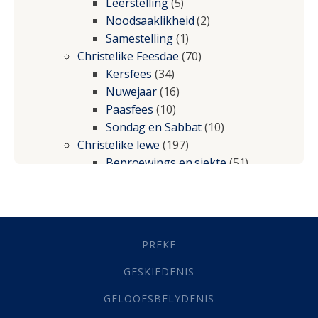
Leerstelling
(5)
Noodsaaklikheid
(2)
Samestelling
(1)
Christelike Feesdae
(70)
Kersfees
(34)
Nuwejaar
(16)
Paasfees
(10)
Sondag en Sabbat
(10)
Christelike lewe
(197)
Beproewings en siekte
(51)
Besluitneming
(6)
Dissipline
(10)
Geestelike Groei
(10)
Gehoorsaamheid
(6)
PREKE
Geld
(21)
Grys Areas
(4)
GESKIEDENIS
Hofsake
(2)
GELOOFSBELYDENIS
Lewensdoel
(3)