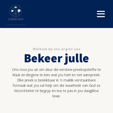
Welkom by ons argief van
Bekeer julle
Ons nooi jou uit om deur die verskeie preekopskrifte te
blaai en diegene te kies wat jou hart en siel aanspreek.
Elke preek is beskikbaar in 'n maklik verstaanbare
formaat wat jou sal help om die waarhede van God se
Woord beter te begryp en toe te pas in jou daaglikse
lewe.