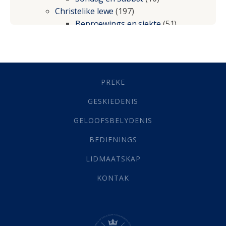
Christelike lewe
(197)
Beproewings en siekte
(51)
Besluitneming
(6)
Dissipline
(10)
Geestelike Groei
(10)
Gehoorsaamheid
(6)
PREKE
Geld
(21)
Grys Areas
(4)
GESKIEDENIS
Hofsake
(2)
GELOOFSBELYDENIS
Lewensdoel
(3)
Selfondersoek
(1)
BEDIENINGS
Vervolging
(19)
LIDMAATSKAP
Werk
(22)
Eindtyd
(142)
KONTAK
Belonings
(4)
Dood
(26)
Hel
(21)
Hemel
(31)