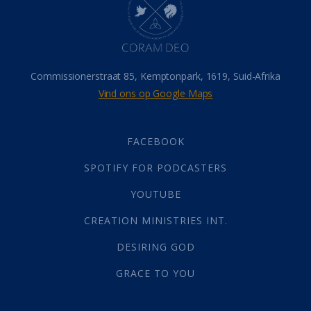
Israel
(14)
Millennium
(1)
Oordeelsdag
(19)
Verheerlikte liggaam
(3)
Commissionerstraat 85, Kemptonpark, 1619, Suid-Afrika
Wederkoms
(27)
Vind ons op Google Maps
Gebed
(87)
Dankbaarheid
(5)
Die Onse Vader
(12)
FACEBOOK
Vas
(2)
SPOTIFY FOR PODCASTERS
God
(392)
Afgode
(23)
YOUTUBE
Tien Plae
(5)
CREATION MINISTRIES INT.
Almag
(1)
Alomteenwoordig
(4)
DESIRING GOD
Liefde
(1)
GRACE TO YOU
Alwetendheid
(1)
Christus
(202)