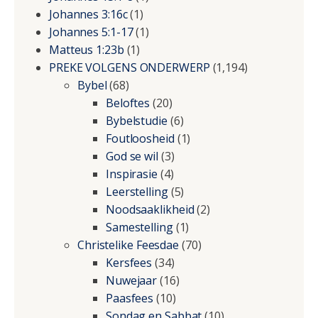
Johannes 3:16c
(1)
Johannes 5:1-17
(1)
Matteus 1:23b
(1)
PREKE VOLGENS ONDERWERP
(1,194)
Bybel
(68)
Beloftes
(20)
Bybelstudie
(6)
Foutloosheid
(1)
God se wil
(3)
Inspirasie
(4)
Leerstelling
(5)
Noodsaaklikheid
(2)
Samestelling
(1)
Christelike Feesdae
(70)
Kersfees
(34)
Nuwejaar
(16)
Paasfees
(10)
Sondag en Sabbat
(10)