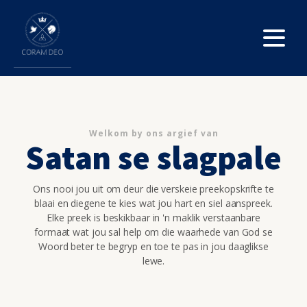
Welkom by ons argief van
Satan se slagpale
Ons nooi jou uit om deur die verskeie preekopskrifte te
blaai en diegene te kies wat jou hart en siel aanspreek.
Elke preek is beskikbaar in 'n maklik verstaanbare
formaat wat jou sal help om die waarhede van God se
Woord beter te begryp en toe te pas in jou daaglikse
lewe.