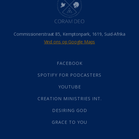
Israel
(14)
Millennium
(1)
Oordeelsdag
(19)
Verheerlikte liggaam
(3)
Commissionerstraat 85, Kemptonpark, 1619, Suid-Afrika
Wederkoms
(27)
Vind ons op Google Maps
Gebed
(87)
Dankbaarheid
(5)
Die Onse Vader
(12)
FACEBOOK
Vas
(2)
SPOTIFY FOR PODCASTERS
God
(392)
Afgode
(23)
YOUTUBE
Tien Plae
(5)
CREATION MINISTRIES INT.
Almag
(1)
Alomteenwoordig
(4)
DESIRING GOD
Liefde
(1)
GRACE TO YOU
Alwetendheid
(1)
Christus
(202)