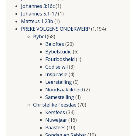
Johannes 3:16c
(1)
Johannes 5:1-17
(1)
Matteus 1:23b
(1)
PREKE VOLGENS ONDERWERP
(1,194)
Bybel
(68)
Beloftes
(20)
Bybelstudie
(6)
Foutloosheid
(1)
God se wil
(3)
Inspirasie
(4)
Leerstelling
(5)
Noodsaaklikheid
(2)
Samestelling
(1)
Christelike Feesdae
(70)
Kersfees
(34)
Nuwejaar
(16)
Paasfees
(10)
Sondag en Sabbat
(10)