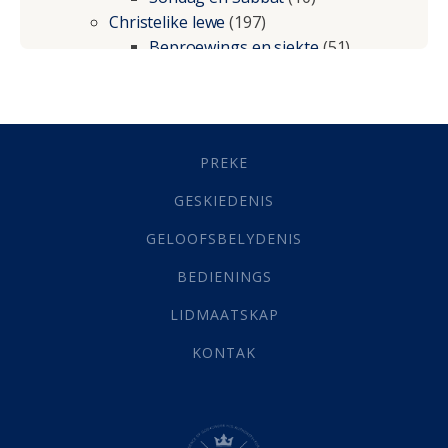
Christelike lewe
(197)
Beproewings en siekte
(51)
Besluitneming
(6)
Dissipline
(10)
Geestelike Groei
(10)
Gehoorsaamheid
(6)
PREKE
Geld
(21)
Grys Areas
(4)
GESKIEDENIS
Hofsake
(2)
GELOOFSBELYDENIS
Lewensdoel
(3)
Selfondersoek
(1)
BEDIENINGS
Vervolging
(19)
LIDMAATSKAP
Werk
(22)
Eindtyd
(142)
KONTAK
Belonings
(4)
Dood
(26)
Hel
(21)
Hemel
(31)