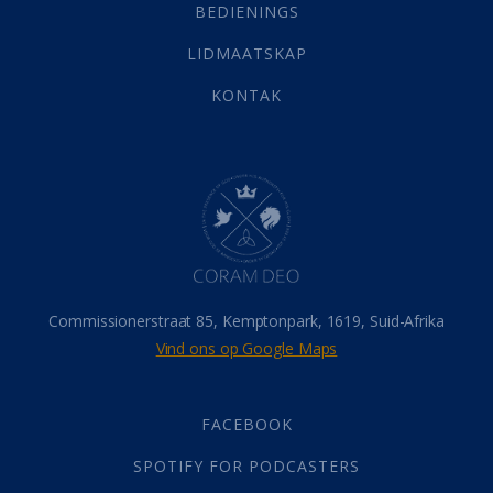
Selfondersoek
(1)
BEDIENINGS
Vervolging
(19)
LIDMAATSKAP
Werk
(22)
Eindtyd
(142)
KONTAK
Belonings
(4)
Dood
(26)
Hel
(21)
Hemel
(31)
Israel
(14)
Millennium
(1)
Oordeelsdag
(19)
Verheerlikte liggaam
(3)
Commissionerstraat 85, Kemptonpark, 1619, Suid-Afrika
Wederkoms
(27)
Vind ons op Google Maps
Gebed
(87)
Dankbaarheid
(5)
Die Onse Vader
(12)
FACEBOOK
Vas
(2)
SPOTIFY FOR PODCASTERS
God
(392)