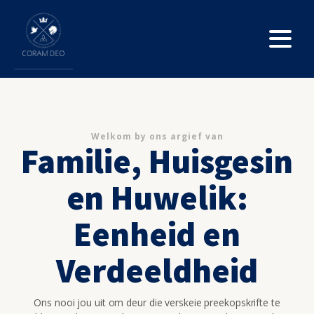
Welkom by ons argief van
Familie, Huisgesin
en Huwelik:
Eenheid en
Verdeeldheid
Ons nooi jou uit om deur die verskeie preekopskrifte te