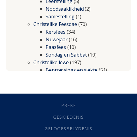
Leerstelling
(5)
Noodsaaklikheid
(2)
Samestelling
(1)
Christelike Feesdae
(70)
Kersfees
(34)
Nuwejaar
(16)
Paasfees
(10)
Sondag en Sabbat
(10)
Christelike lewe
(197)
Beproewings en siekte
(51)
Besluitneming
(6)
Dissipline
(10)
Geestelike Groei
(10)
Gehoorsaamheid
(6)
PREKE
Geld
(21)
Grys Areas
(4)
GESKIEDENIS
Hofsake
(2)
GELOOFSBELYDENIS
Lewensdoel
(3)