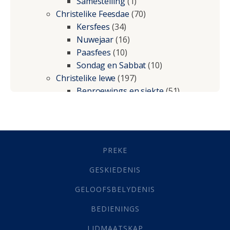
Samestelling
(1)
Christelike Feesdae
(70)
Kersfees
(34)
Nuwejaar
(16)
Paasfees
(10)
Sondag en Sabbat
(10)
Christelike lewe
(197)
Beproewings en siekte
(51)
Besluitneming
(6)
Dissipline
(10)
Geestelike Groei
(10)
Gehoorsaamheid
(6)
PREKE
Geld
(21)
Grys Areas
(4)
GESKIEDENIS
Hofsake
(2)
GELOOFSBELYDENIS
Lewensdoel
(3)
Selfondersoek
(1)
BEDIENINGS
Vervolging
(19)
LIDMAATSKAP