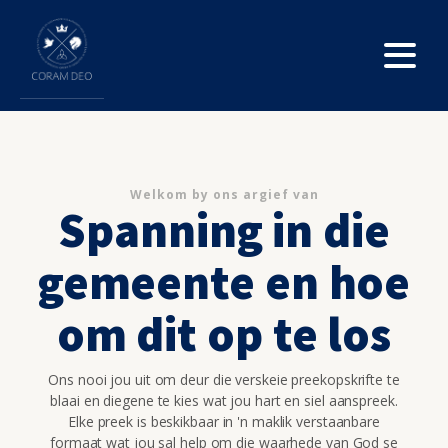
Welkom by ons argief van
Spanning in die
gemeente en hoe
om dit op te los
Ons nooi jou uit om deur die verskeie preekopskrifte te
blaai en diegene te kies wat jou hart en siel aanspreek.
Elke preek is beskikbaar in 'n maklik verstaanbare
formaat wat jou sal help om die waarhede van God se