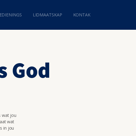
EDIENINGS
LIDMAATSKAP
KONTAK
s God
s wat jou
maat wat
s in jou