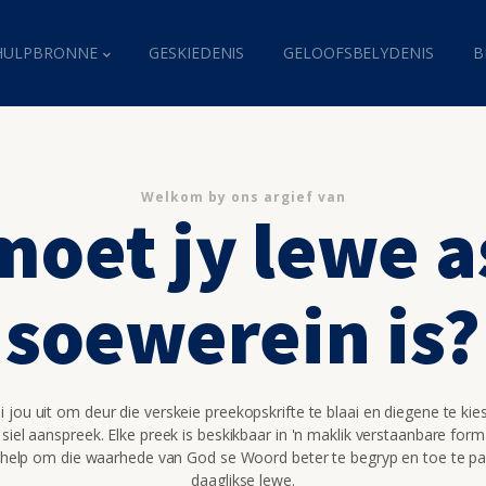
HULPBRONNE
GESKIEDENIS
GELOOFSBELYDENIS
B
Welkom by ons argief van
moet jy lewe a
soewerein is?
 jou uit om deur die verskeie preekopskrifte te blaai en diegene te kie
 siel aanspreek. Elke preek is beskikbaar in 'n maklik verstaanbare for
 help om die waarhede van God se Woord beter te begryp en toe te pa
daaglikse lewe.