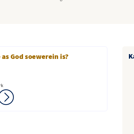
K
 as God soewerein is?
rk