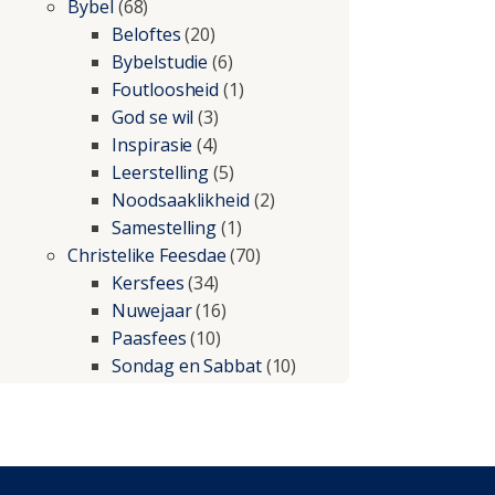
Bybel
(68)
Beloftes
(20)
Bybelstudie
(6)
Foutloosheid
(1)
God se wil
(3)
Inspirasie
(4)
Leerstelling
(5)
Noodsaaklikheid
(2)
Samestelling
(1)
Christelike Feesdae
(70)
Kersfees
(34)
Nuwejaar
(16)
Paasfees
(10)
Sondag en Sabbat
(10)
Christelike lewe
(197)
Beproewings en siekte
(51)
Besluitneming
(6)