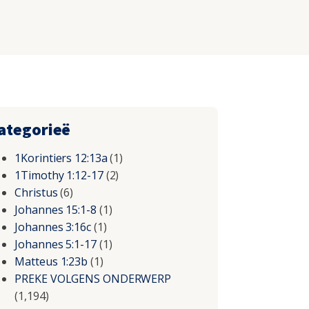
ategorieë
1Korintiers 12:13a
(1)
1Timothy 1:12-17
(2)
Christus
(6)
Johannes 15:1-8
(1)
Johannes 3:16c
(1)
Johannes 5:1-17
(1)
Matteus 1:23b
(1)
PREKE VOLGENS ONDERWERP
(1,194)