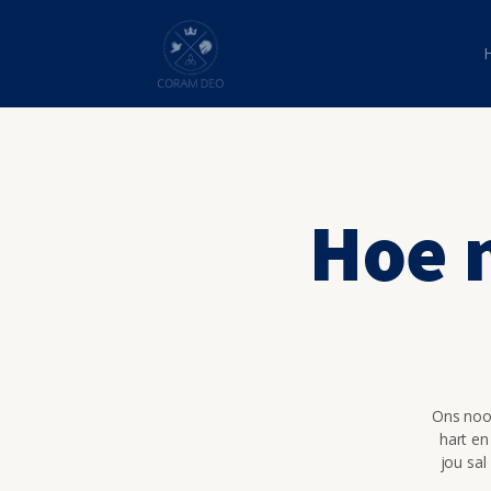
Hoe 
Ons nooi
hart en
jou sal