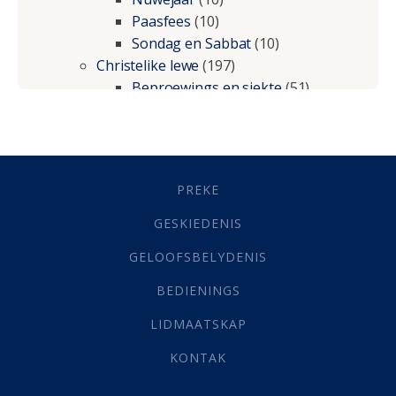
Paasfees
(10)
Sondag en Sabbat
(10)
Christelike lewe
(197)
Beproewings en siekte
(51)
Besluitneming
(6)
Dissipline
(10)
Geestelike Groei
(10)
Gehoorsaamheid
(6)
PREKE
Geld
(21)
Grys Areas
(4)
GESKIEDENIS
Hofsake
(2)
GELOOFSBELYDENIS
Lewensdoel
(3)
Selfondersoek
(1)
BEDIENINGS
Vervolging
(19)
LIDMAATSKAP
Werk
(22)
Eindtyd
(142)
KONTAK
Belonings
(4)