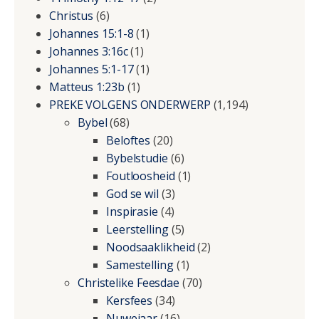
Christus
(6)
Johannes 15:1-8
(1)
Johannes 3:16c
(1)
Johannes 5:1-17
(1)
Matteus 1:23b
(1)
PREKE VOLGENS ONDERWERP
(1,194)
Bybel
(68)
Beloftes
(20)
Bybelstudie
(6)
Foutloosheid
(1)
God se wil
(3)
Inspirasie
(4)
Leerstelling
(5)
Noodsaaklikheid
(2)
Samestelling
(1)
Christelike Feesdae
(70)
Kersfees
(34)
Nuwejaar
(16)