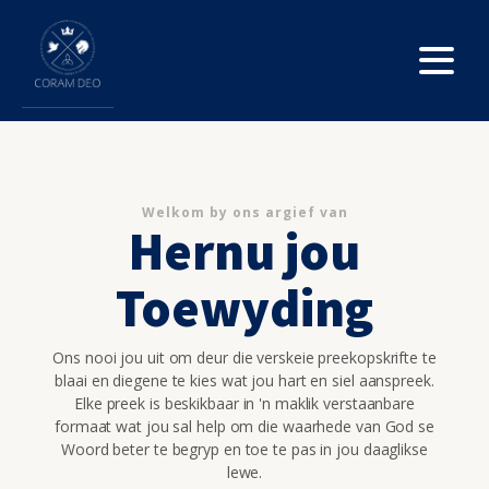
Welkom by ons argief van
Hernu jou
Toewyding
Ons nooi jou uit om deur die verskeie preekopskrifte te
blaai en diegene te kies wat jou hart en siel aanspreek.
Elke preek is beskikbaar in 'n maklik verstaanbare
formaat wat jou sal help om die waarhede van God se
Woord beter te begryp en toe te pas in jou daaglikse
lewe.