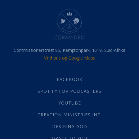
Dood
(26)
Hel
(21)
Hemel
(31)
Israel
(14)
Millennium
(1)
Oordeelsdag
(19)
Verheerlikte liggaam
(3)
Commissionerstraat 85, Kemptonpark, 1619, Suid-Afrika
Wederkoms
(27)
Vind ons op Google Maps
Gebed
(87)
Dankbaarheid
(5)
Die Onse Vader
(12)
FACEBOOK
Vas
(2)
SPOTIFY FOR PODCASTERS
God
(392)
Afgode
(23)
YOUTUBE
Tien Plae
(5)
CREATION MINISTRIES INT.
Almag
(1)
Alomteenwoordig
(4)
DESIRING GOD
Liefde
(1)
GRACE TO YOU